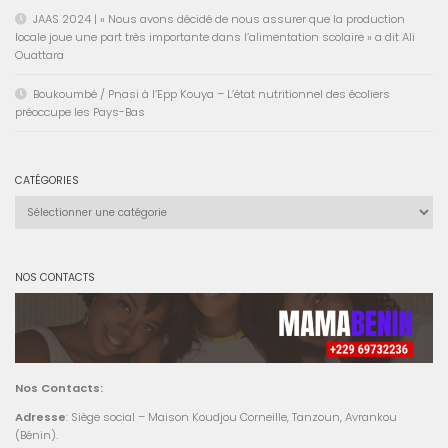
JAAS 2024 | « Nous avons décidé de nous assurer que la production
locale joue une part très importante dans l’alimentation scolaire » a dit Ali
Ouattara
Boukoumbé / Pnasi à l’Epp Kouya – L’état nutritionnel des écoliers
préoccupe les Pays-Bas
CATÉGORIES
Catégories
NOS CONTACTS
Nos Contacts:
Adresse
: Siège social – Maison Koudjou Corneille, Tanzoun, Avrankou
(Bénin).