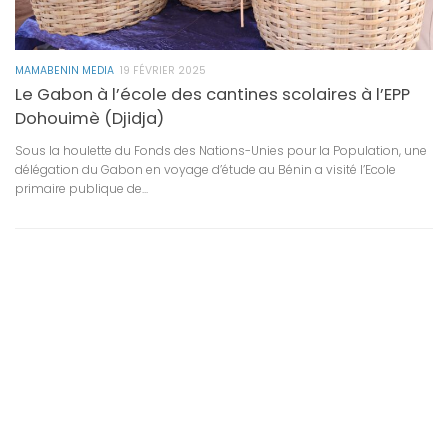
ut
MAMABENIN MEDIA
19 FÉVRIER 2025
MA
Le Gabon à l’école des cantines scolaires à l’EPP
P
Dohouimè (Djidja)
f
c
Sous la houlette du Fonds des Nations-Unies pour la Population, une
délégation du Gabon en voyage d’étude au Bénin a visité l’Ecole
Le
primaire publique de...
Pr
20