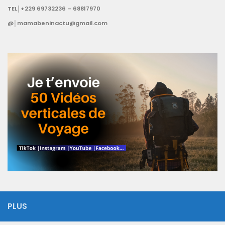
TEL│+229 69732236 – 68817970
@│mamabeninactu@gmail.com
PLUS