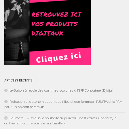
ARTICLES RÉCENTS
Le Gabon à l’école des cantines scolaires à l’EPP Dohouimè (Djidja)
Protection et autonomisation des filles et des femmes : l’UNFPA et le PAM
pour un objectif commun
Salimata – « Ce que je souhaite aujourd’hui c’est d’avoir une terre, la
cultiver et prendre soin de ma famille »