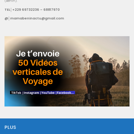
(Bénin).
TEL│+229 69732236 – 68817970
@│mamabeninactu@gmail.com
PLUS