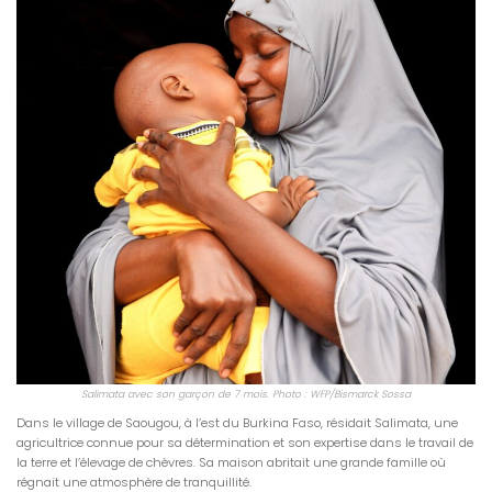
Salimata avec son garçon de 7 mois. Photo : WFP/Bismarck Sossa
Dans le village de Saougou, à l’est du Burkina Faso, résidait Salimata, une
agricultrice connue pour sa détermination et son expertise dans le travail de
la terre et l’élevage de chèvres. Sa maison abritait une grande famille où
régnait une atmosphère de tranquillité.