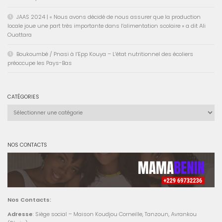
JAAS 2024 | « Nous avons décidé de nous assurer que la production
locale joue une part très importante dans l’alimentation scolaire » a dit Ali
Ouattara
Boukoumbé / Pnasi à l’Epp Kouya – L’état nutritionnel des écoliers
préoccupe les Pays-Bas
CATÉGORIES
Catégories
NOS CONTACTS
Nos Contacts:
Adresse
: Siège social – Maison Koudjou Corneille, Tanzoun, Avrankou