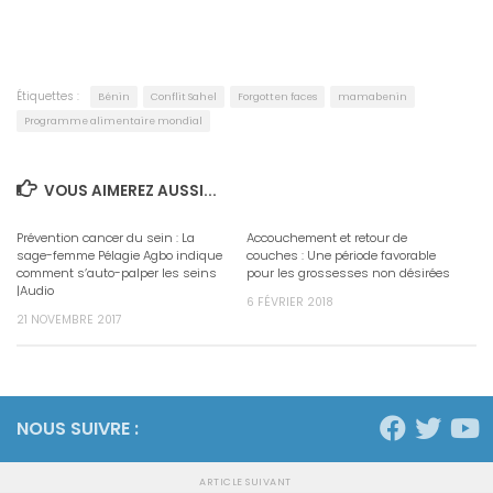
Étiquettes :
Bénin
Conflit Sahel
Forgotten faces
mamabenin
Programme alimentaire mondial
VOUS AIMEREZ AUSSI...
Prévention cancer du sein : La
Accouchement et retour de
sage-femme Pélagie Agbo indique
couches : Une période favorable
comment s’auto-palper les seins
pour les grossesses non désirées
|Audio
6 FÉVRIER 2018
21 NOVEMBRE 2017
NOUS SUIVRE :
ARTICLE SUIVANT