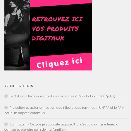
ARTICLES RÉCENTS
Le Gabon à l’école des cantines scolaires à l’EPP Dohouimè (Djidja)
Protection et autonomisation des filles et des femmes : l’UNFPA et le PAM
pour un objectif commun
Salimata – « Ce que je souhaite aujourd’hui c’est d’avoir une terre, la
cultiver et prendre soin de ma famille »