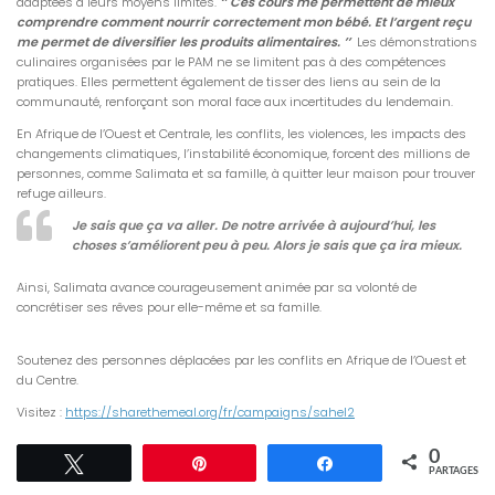
adaptées à leurs moyens limités.
‘’ Ces cours me permettent de mieux
comprendre comment nourrir correctement mon bébé. Et l’argent reçu
me permet de diversifier les produits alimentaires. ’’
Les démonstrations
culinaires organisées par le PAM ne se limitent pas à des compétences
pratiques. Elles permettent également de tisser des liens au sein de la
communauté, renforçant son moral face aux incertitudes du lendemain.
En Afrique de l’Ouest et Centrale, les conflits, les violences, les impacts des
changements climatiques, l’instabilité économique, forcent des millions de
personnes, comme Salimata et sa famille, à quitter leur maison pour trouver
refuge ailleurs.
Je sais que ça va aller. De notre arrivée à aujourd’hui, les
choses s’améliorent peu à peu. Alors je sais que ça ira mieux.
Ainsi, Salimata avance courageusement animée par sa volonté de
concrétiser ses rêves pour elle-même et sa famille.
Soutenez des personnes déplacées par les conflits en Afrique de l’Ouest et
du Centre.
Visitez :
https://sharethemeal.org/fr/campaigns/sahel2
0
Tweetez
Épingle
Partagez
PARTAGES