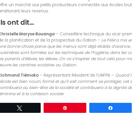
offre un marché aux petits producteurs connectés aux écoles tout
améliorant leurs revenus.
Ils ont dit…
Christelle Maryse Bouanga
– Conseillère technique du vice-premi
de la planification et de la prospective du Gabon –
Le PAM a mis en
une bonne chose parce que les menus sont déjà établis d’avance,
cuisinières sont formées sur les techniques de l’hygiène, dans les com
les parents d’élèves, les élèves…On va s’inspirer de tout cela pour m
œuvre les cantines scolaires au Gabon.
Richmond Tiémoko
– Représentant Résident de l’UNFPA –
Quand l’
l’école est bien nourri, formé et qu’il sait comment se protéger, cet 
contribuera au bien-être de la société et contribuera à la dignité d
féminine et à la cohésion sociale
Tweetez
Épingle
Partagez