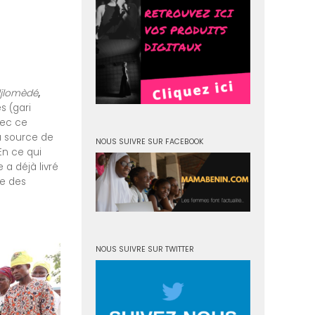
jlomèdé
,
s (gari
vec ce
la source de
NOUS SUIVRE SUR FACEBOOK
 En ce qui
 a déjà livré
te des
NOUS SUIVRE SUR TWITTER