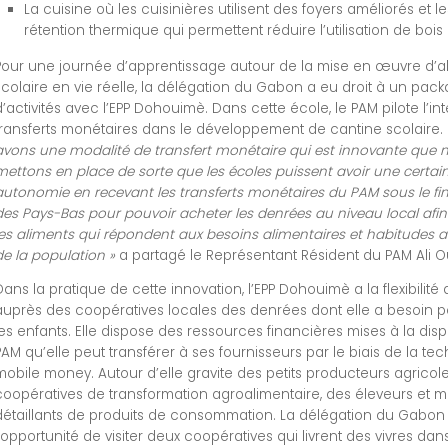
La cuisine où les cuisinières utilisent des foyers améliorés et l
rétention thermique qui permettent réduire l’utilisation de bois
Pour une journée d’apprentissage autour de la mise en œuvre d’a
scolaire en vie réelle, la délégation du Gabon a eu droit à un pac
d’activités avec l’EPP Dohouimè. Dans cette école, le PAM pilote l’in
transferts monétaires dans le développement de cantine scolaire.
avons une modalité de transfert monétaire qui est innovante que 
mettons en place de sorte que les écoles puissent avoir une certai
autonomie en recevant les transferts monétaires du PAM sous le 
des Pays-Bas pour pouvoir acheter les denrées au niveau local afin
les aliments qui répondent aux besoins alimentaires et habitudes a
de la population »
a partagé le Représentant Résident du PAM Ali O
Dans la pratique de cette innovation, l’EPP Dohouimè a la flexibilité
auprès des coopératives locales des denrées dont elle a besoin p
les enfants. Elle dispose des ressources financières mises à la disp
PAM qu’elle peut transférer à ses fournisseurs par le biais de la te
mobile money. Autour d’elle gravite des petits producteurs agricole
coopératives de transformation agroalimentaire, des éleveurs et
détaillants de produits de consommation. La délégation du Gabon
l’opportunité de visiter deux coopératives qui livrent des vivres da