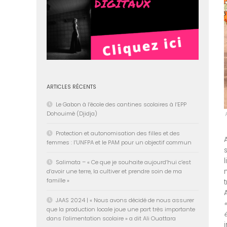
ARTICLES RÉCENTS
Le Gabon à l’école des cantines scolaires à l’EPP
Dohouimè (Djidja)
Protection et autonomisation des filles et des
femmes : l’UNFPA et le PAM pour un objectif commun
Salimata – « Ce que je souhaite aujourd’hui c’est
d’avoir une terre, la cultiver et prendre soin de ma
famille »
JAAS 2024 | « Nous avons décidé de nous assurer
que la production locale joue une part très importante
dans l’alimentation scolaire » a dit Ali Ouattara