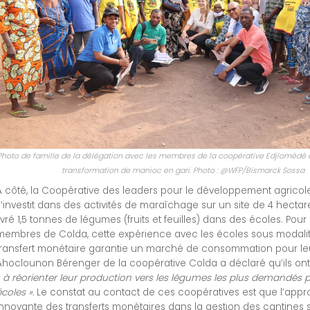
Photo de famille de la délégation avec les membres de la coopérative Edjlomèdé à
transformation de manioc en gari. Photo : @WFP/Bismarck Sossa
A côté, la Coopérative des leaders pour le développement agricol
s’investit dans des activités de maraîchage sur un site de 4 hectar
livré 1,5 tonnes de légumes (fruits et feuilles) dans des écoles. Pour 
membres de Colda, cette expérience avec les écoles sous modali
transfert monétaire garantie un marché de consommation pour leu
Ahoclounon Bérenger de la coopérative Colda a déclaré qu’ils 
« à réorienter leur production vers les légumes les plus demandés p
écoles ».
Le constat au contact de ces coopératives est que l’app
innovante des transferts monétaires dans la gestion des cantines 