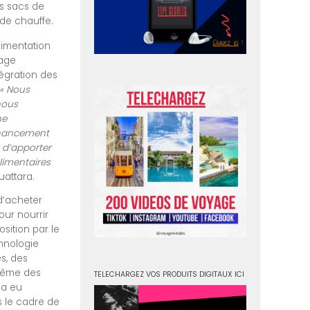
es sacs de
 de chauffe.
limentation
kage
tégration des
«
Nous
nous
ne
financement
 d’apporter
limentaires
uattara.
 d’acheter
our nourrir
osition par le
chnologie
s, des
 même des
TELECHARGEZ VOS PRODUITS DIGITAUX ICI
 a eu
ns le cadre de