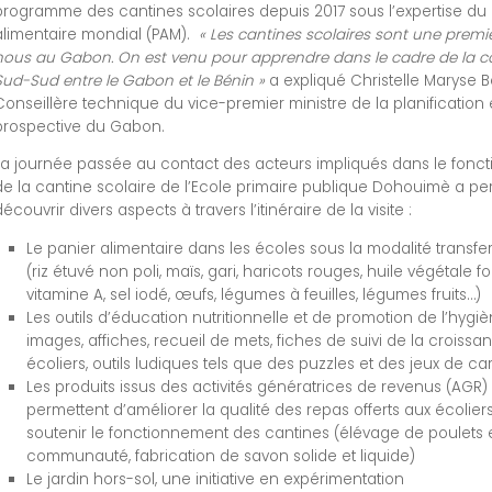
programme des cantines scolaires depuis 2017 sous l’expertise d
alimentaire mondial (PAM).
«
Les cantines scolaires sont une premi
nous au Gabon. On est venu pour apprendre dans le cadre de la c
Sud-Sud entre le Gabon et le Bénin »
a expliqué Christelle Maryse 
Conseillère technique du vice-premier ministre de la planification 
prospective du Gabon.
La journée passée au contact des acteurs impliqués dans le fonc
de la cantine scolaire de l’Ecole primaire publique Dohouimè a pe
découvrir divers aspects à travers l’itinéraire de la visite :
Le panier alimentaire dans les écoles sous la modalité transfe
(riz étuvé non poli, maïs, gari, haricots rouges, huile végétale fo
vitamine A, sel iodé, œufs, légumes à feuilles, légumes fruits…)
Les outils d’éducation nutritionnelle et de promotion de l’hygiè
images, affiches, recueil de mets, fiches de suivi de la croiss
écoliers, outils ludiques tels que des puzzles et des jeux de car
Les produits issus des activités génératrices de revenus (AGR)
permettent d’améliorer la qualité des repas offerts aux écolier
soutenir le fonctionnement des cantines (élévage de poulets 
communauté, fabrication de savon solide et liquide)
Le jardin hors-sol, une initiative en expérimentation