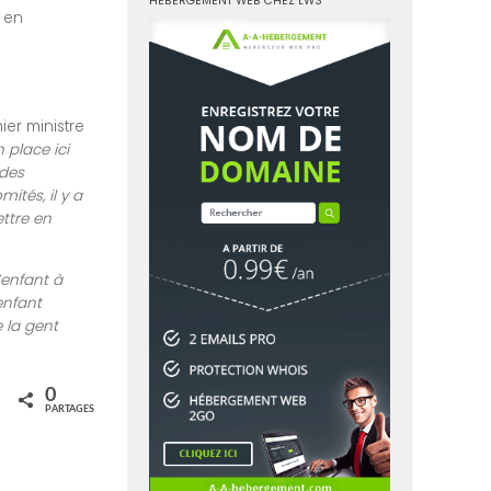
HÉBERGEMENT WEB CHEZ LWS
 en
er ministre
 place ici
 des
ités, il y a
ettre en
enfant à
enfant
e la gent
0
PARTAGES