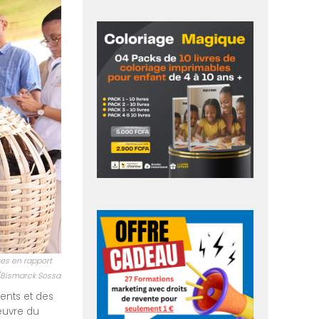
es en rapport
P/Bismarck Sossa
ents et des
œuvre du