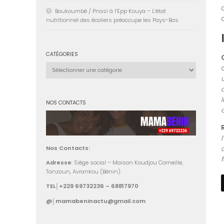
Boukoumbé / Pnasi à l’Epp Kouya – L’état
nutritionnel des écoliers préoccupe les Pays-Bas
CATÉGORIES
Catégories
NOS CONTACTS
Nos Contacts:
Adresse
: Siège social – Maison Koudjou Corneille,
Tanzoun, Avrankou (Bénin).
TEL│+229 69732236 – 68817970
@│mamabeninactu@gmail.com