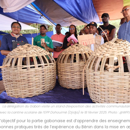
La délégation du Gabon visite un stand d’exposition des activités communautair
avec la cantine scolaire de l’EPP Dohouimè (Djidja) le 18 février 2025. Photo : @WF
L’objectif pour la partie gabonaise est d’apprendre des enseignem
bonnes pratiques tirés de l’expérience du Bénin dans la mise en 