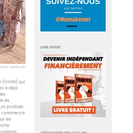
LIVRE OFFERT
 leur centre de
e (Colda) qui
es a déjà
les
té de
rs produits.
ont commencé
ar les
roche
scolaires