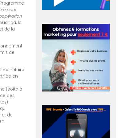
u Programme
ère pour
oopération
Bouanga, la
et de la
tionnement
rmis de
rt monétaire
rtifiée en
ne (boîte à
ance des
tes)
 qui
s et de
en