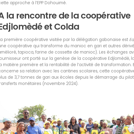
cette approche à l’EPP Dohouimè.
A la rencontre de la coopérative
Edjlomèdé et Colda
La première coopérative visitée par la délégation gabonaise est
Ed
une coopérative qui transforme du manioc en gari et autres dérivé
amélioré, tapioca, farine de cossette de manioc). Les échanges a
fournisseur ont porté sur la genèse de la coopérative Edjlomèdè, 
la matière première et la rentabilité de l’activité de transformation.
concerne sa relation avec les cantines scolaires, cette coopérative
plus de 3,7 tonnes de gari aux écoles depuis le démarrage du pilo
transferts monétaires (novembre 2024).