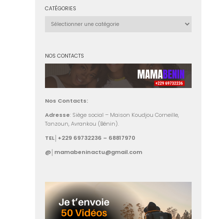
CATÉGORIES
Catégories
NOS CONTACTS
Nos Contacts:
Adresse
: Siège social – Maison Koudjou Corneille,
Tanzoun, Avrankou (Bénin).
TEL│+229 69732236 – 68817970
@│mamabeninactu@gmail.com