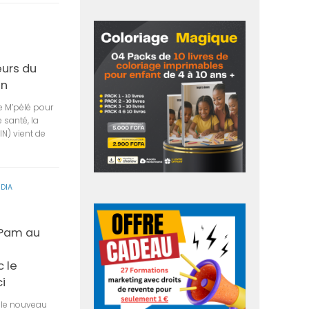
eurs du
in
e M’pélé pour
 santé, la
N) vient de
DIA
 Pam au
c le
i
 le nouveau