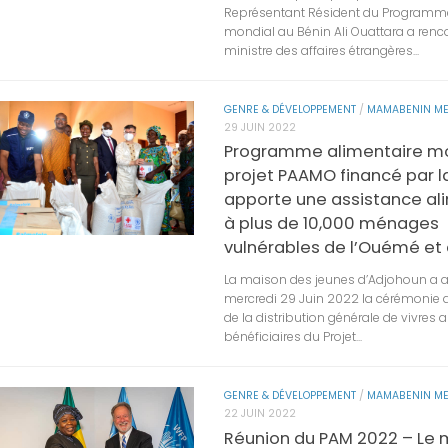
Représentant Résident du Programme
mondial au Bénin Ali Ouattara a renco
ministre des affaires étrangères...
GENRE & DÉVELOPPEMENT
/
MAMABENIN ME
29 JUIN 2022
Programme alimentaire mo
projet PAAMO financé par l
apporte une assistance al
à plus de 10,000 ménages
vulnérables de l’Ouémé et
La maison des jeunes d’Adjohoun a ac
mercredi 29 Juin 2022 la cérémonie
de la distribution générale de vivres 
bénéficiaires du Projet...
GENRE & DÉVELOPPEMENT
/
MAMABENIN ME
22 JUIN 2022
Réunion du PAM 2022 – Le