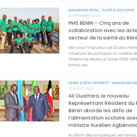
MAMABENIN MEDIA
/
SANTÉ & EDUCATION
10 SEPTEMBRE 2022
PMS BENIN – Cinq ans de
collaboration avec les act
secteur de la santé au Bén
Née sous l’impulsion de Docteur Pierr
influencer les politiques en matière de
Plateforme Médias et Sante (PMS-BENI
fermer ses...
GENRE & DÉVELOPPEMENT
/
MAMABENIN ME
21 JUILLET 2022
Ali Ouattara, le nouveau
Représentant Résident du
Bénin aborde les défis de
l’alimentation scolaire ave
ministre Aurélien Agbénonc
Au Bénin depuis quelques semaines,