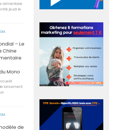
 alimentaire
ntré jeudi le
DIA
ndial – Le
a Chine
imentaire
 du Mono
cueilli
 de lancement
aux
DIA
 modèle de