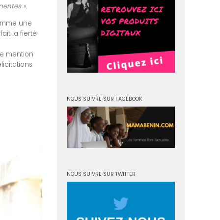
nentes ».
 comme une
it la fierté
une mention
icitations
NOUS SUIVRE SUR FACEBOOK
NOUS SUIVRE SUR TWITTER