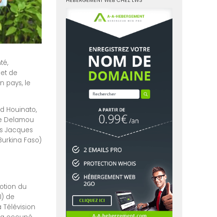
HÉBERGEMENT WEB CHEZ LWS
nté,
met de
n pays, le
nd Houinato,
dre Delamou
és Jacques
Burkina Faso)
otion du
I) de
a Télévision