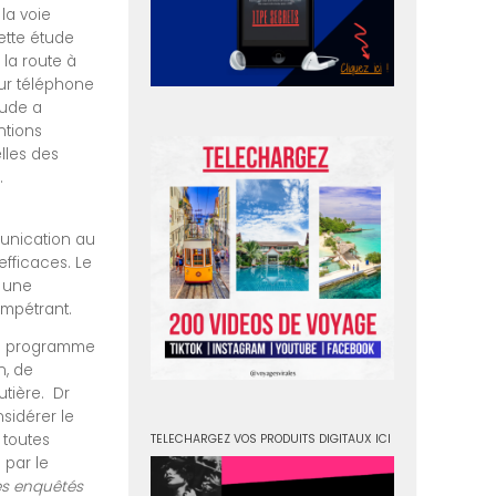
la voie
ette étude
la route à
sur téléphone
tude a
ntions
lles des
.
unication au
efficaces. Le
 une
impétrant.
 un programme
n, de
utière. Dr
sidérer le
 toutes
TELECHARGEZ VOS PRODUITS DIGITAUX ICI
 par le
les enquêtés