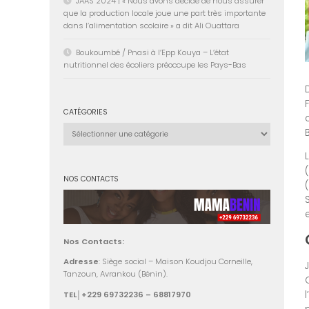
JAAS 2024 | « Nous avons décidé de nous assurer
que la production locale joue une part très importante
dans l’alimentation scolaire » a dit Ali Ouattara
Boukoumbé / Pnasi à l’Epp Kouya – L’état
nutritionnel des écoliers préoccupe les Pays-Bas
CATÉGORIES
Catégories
NOS CONTACTS
Nos Contacts:
Adresse
: Siège social – Maison Koudjou Corneille,
Tanzoun, Avrankou (Bénin).
TEL│+229 69732236 – 68817970