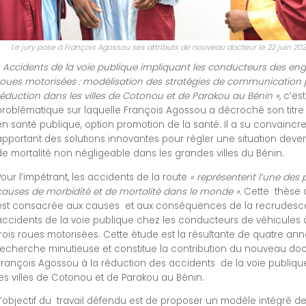
Le jury pose à François Agossou ses attributs de nouveau docteur le 22 juin 2021
« Accidents de la voie publique impliquant les conducteurs des eng
roues motorisées : modélisation des stratégies de communication 
réduction dans les villes de Cotonou et de Parakou au Bénin »,
c’est
problématique sur laquelle François Agossou a décroché son titre
en santé publique, option promotion de la santé. Il a su convaincre
apportant des solutions innovantes pour régler une situation dev
de mortalité non négligeable dans les grandes villes du Bénin.
Pour l’impétrant, les accidents de la route
« représentent l’une des 
causes de morbidité et de mortalité dans le monde ».
Cette thèse 
est consacrée aux causes et aux conséquences de la recrudes
accidents de la voie publique chez les conducteurs de véhicules 
trois roues motorisées. Cette étude est la résultante de quatre an
recherche minutieuse et constitue la contribution du nouveau do
François Agossou à la réduction des accidents de la voie publiqu
les villes de Cotonou et de Parakou au Bénin.
L’objectif du travail défendu est de proposer un modèle intégré d