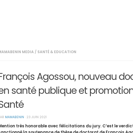
MAMABENIN MEDIA
/
SANTÉ & EDUCATION
François Agossou, nouveau do
en santé publique et promotion
Santé
PAR
MAMABENIN
·
23 JUIN 2021
Mention très honorable avec félicitations du jury. C’est le verdic
sanctionné la soutenance de thèse de doctorat de François Ag