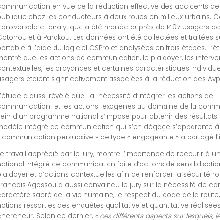
communication en vue de la réduction effective des accidents de 
publique chez les conducteurs à deux roues en milieux urbains. C
transversale et analytique a été menée auprès de 1497 usagers de 
Cotonou et à Parakou. Les données ont été collectées et traitées 
portable à l’aide du logiciel CSPro et analysées en trois étapes. L’é
montré que les actions de communication, le plaidoyer, les interve
contextuelles, les croyances et certaines caractéristiques individue
usagers étaient significativement associées à la réduction des Avp
L’étude a aussi révélé que la nécessité d’intégrer les actions de
communication et les actions exogènes au domaine de la comm
sein d’un programme national s’impose pour obtenir des résultats 
modèle intégré de communication qui s’en dégage s’apparente à
« communication persuasive » de type « engageante » a partagé l’
Le travail apprécié par le jury, montre l’importance de recourir à
national intégré de communication faite d’actions de sensibilisatio
plaidoyer et d’actions contextuelles afin de renforcer la sécurité ro
François Agossou a aussi convaincu le jury sur la nécessité de con
caractère sacré de la vie humaine, le respect du code de la route,
notions ressorties des enquêtes qualitative et quantitative réalisées
chercheur. Selon ce dernier,
« ces différents aspects sur lesquels, 