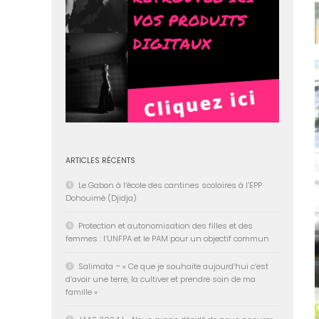
ARTICLES RÉCENTS
Le Gabon à l’école des cantines scolaires à l’EPP
Dohouimè (Djidja)
Protection et autonomisation des filles et des
femmes : l’UNFPA et le PAM pour un objectif commun
Salimata – « Ce que je souhaite aujourd’hui c’est
d’avoir une terre, la cultiver et prendre soin de ma
famille »