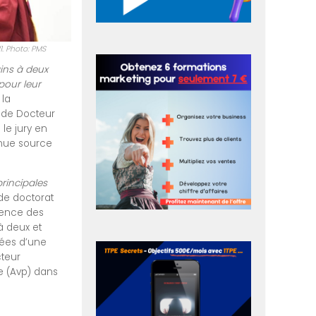
. Photo: PMS
ins à deux
pour leur
 la
 de Docteur
 le jury en
enue source
principales
de doctorat
cence des
à deux et
nées d’une
cteur
e (Avp) dans
e