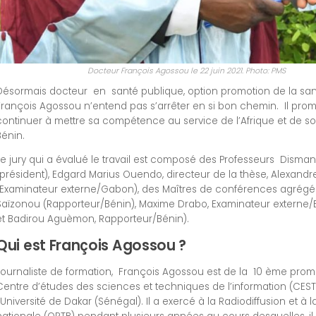
Docteur François Agossou le 22 juin 2021. Photo: PMS
Désormais docteur en santé publique, option promotion de la sa
François Agossou n’entend pas s’arrêter en si bon chemin. Il pro
continuer à mettre sa compétence au service de l’Afrique et de so
Bénin.
Le jury qui a évalué le travail est composé des Professeurs Disma
(président), Edgard Marius Ouendo, directeur de la thèse, Alexan
(Examinateur externe/Gabon), des Maîtres de conférences agrég
Saïzonou (Rapporteur/Bénin), Maxime Drabo, Examinateur externe/
et Badirou Aguèmon, Rapporteur/Bénin).
Qui est François Agossou ?
Journaliste de formation, François Agossou est de la 10 ème prom
Centre d’études des sciences et techniques de l’information (CEST
l’Université de Dakar (Sénégal). Il a exercé à la Radiodiffusion et à l