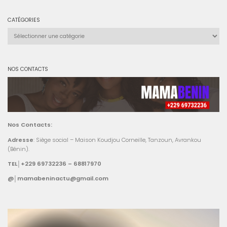
CATÉGORIES
Catégories
NOS CONTACTS
Nos Contacts:
Adresse
: Siège social – Maison Koudjou Corneille, Tanzoun, Avrankou
(Bénin).
TEL│+229 69732236 – 68817970
@│mamabeninactu@gmail.com