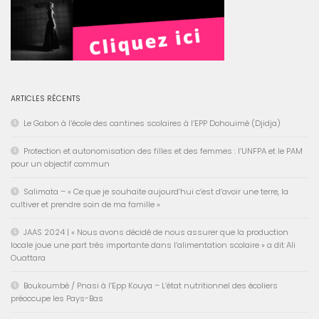
ARTICLES RÉCENTS
Le Gabon à l’école des cantines scolaires à l’EPP Dohouimè (Djidja)
Protection et autonomisation des filles et des femmes : l’UNFPA et le PAM
pour un objectif commun
Salimata – « Ce que je souhaite aujourd’hui c’est d’avoir une terre, la
cultiver et prendre soin de ma famille »
JAAS 2024 | « Nous avons décidé de nous assurer que la production
locale joue une part très importante dans l’alimentation scolaire » a dit Ali
Ouattara
Boukoumbé / Pnasi à l’Epp Kouya – L’état nutritionnel des écoliers
préoccupe les Pays-Bas