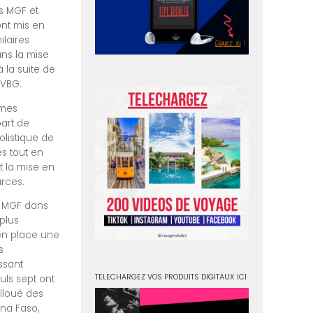
es MGF et
ont mis en
ilaires
ans la mise
 la suite de
 VBG.
rmes
part de
olistique de
és tout en
 la mise en
rces.
es MGF dans
plus
 en place une
s
issant
TELECHARGEZ VOS PRODUITS DIGITAUX ICI
uls sept ont
alloué des
ina Faso,