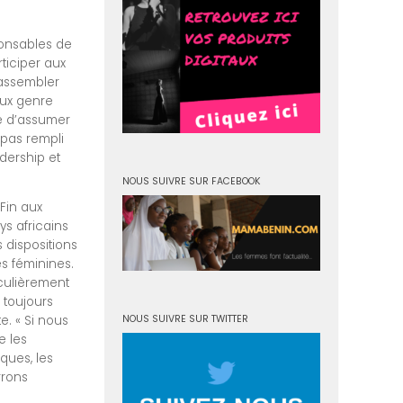
.
ponsables de
ticiper aux
rassembler
aux genre
e d’assumer
 pas rempli
dership et
NOUS SUIVRE SUR FACEBOOK
Fin aux
ys africains
s dispositions
es féminines.
culièrement
t toujours
NOUS SUIVRE SUR TWITTER
e. « Si nous
e les
iques, les
rrons