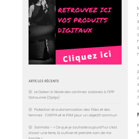
ARTICLES RÉCENTS
Le Gabon à l’école des cantines scolaires à l’EPP
Dohouimè (Djidja)
Protection et autonomisation des filles et des
femmes : l’UNFPA et le PAM pour un objectif commun
Salimata – « Ce que je souhaite aujourd’hui c’est
d’avoir une terre, la cultiver et prendre soin de ma
famille »