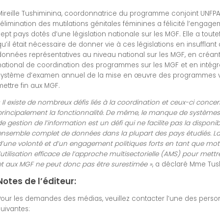
Mireille Tushiminina, coordonnatrice du programme conjoint UNFP
l’élimination des mutilations génitales féminines a félicité l’engag
sept pays dotés d’une législation nationale sur les MGF. Elle a toute
qu’il était nécessaire de donner vie à ces législations en insufflant
données représentatives au niveau national sur les MGF, en créan
national de coordination des programmes sur les MGF et en intégr
système d’examen annuel de la mise en œuvre des programmes v
mettre fin aux MGF.
« Il existe de nombreux défis liés à la coordination et ceux-ci conce
principalement la fonctionnalité. De même, le manque de systèmes 
de gestion de l’information est un défi qui ne facilite pas la disponib
ensemble complet de données dans la plupart des pays étudiés. La
d’une volonté et d’un engagement politiques forts en tant que mot
l’utilisation efficace de l’approche multisectorielle (AMS) pour mettr
et aux MGF ne peut donc pas être surestimée »
, a déclaré Mme Tus
Notes de l’éditeur:
Pour les demandes des médias, veuillez contacter l’une des pers
suivantes: