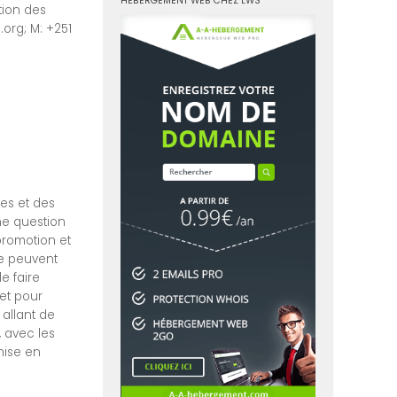
HÉBERGEMENT WEB CHEZ LWS
tion des
org; M: +251
:
es et des
ne question
 promotion et
ne peuvent
e faire
et pour
 allant de
, avec les
mise en