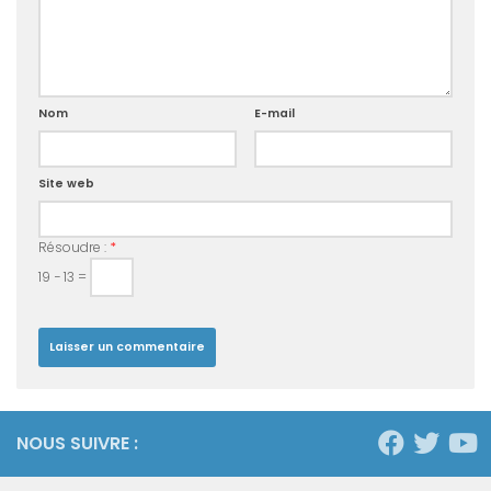
Nom
E-mail
Site web
Résoudre :
*
19 − 13 =
NOUS SUIVRE :