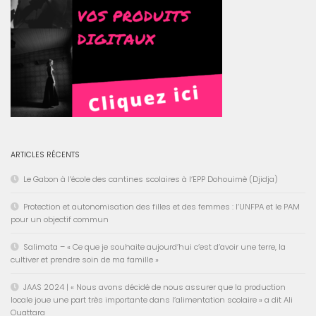
ARTICLES RÉCENTS
Le Gabon à l’école des cantines scolaires à l’EPP Dohouimè (Djidja)
Protection et autonomisation des filles et des femmes : l’UNFPA et le PAM
pour un objectif commun
Salimata – « Ce que je souhaite aujourd’hui c’est d’avoir une terre, la
cultiver et prendre soin de ma famille »
JAAS 2024 | « Nous avons décidé de nous assurer que la production
locale joue une part très importante dans l’alimentation scolaire » a dit Ali
Ouattara