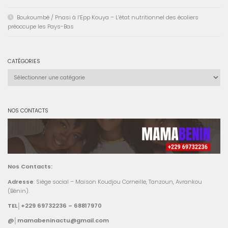
Boukoumbé / Pnasi à l’Epp Kouya – L’état nutritionnel des écoliers
préoccupe les Pays-Bas
CATÉGORIES
Catégories
NOS CONTACTS
Nos Contacts:
Adresse
: Siège social – Maison Koudjou Corneille, Tanzoun, Avrankou
(Bénin).
TEL│+229 69732236 – 68817970
@│mamabeninactu@gmail.com