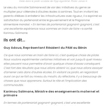
Visite dans le jardin scolaire de l’Epp Agontimè. Photo: Jonas H.
Le vœu du ministre Salimane est de voir des initiatives du genre se
multiplier pour s’étendre à d’autres écoles à cantines. Tout en invitant les
parents d’élèves à entretenir les infrastructures avec rigueur, il a exprimé sa
satisfaction du partenariat entre le gouvernement et le Programme
alimentaire mondial.
« En termes de partenariat gagnant-gagnant, c’est
une excellente expérience nous sommes en train de faire »
a confié
Karimou Salimane.
Ils ont dit…
Guy Adoua, Représentant Résident du PAM au Bénin
Ce que nous sommes en train de faire ici, c’est quelque chose de pilote.
Nous voulons expérimenter certaines initiatives et voir jusqu’à quel niveau
elles peuvent nous permettre d’avoir quelque chose d’assez conséquent.
C’est fort des résultats que nous allons obtenir ici, que nous allons essayer
d’amener cela dans d’autres écoles. En visitant ce jardin, en regardant
aussi ce qui se fait au niveau du moulin, du réfectoire, il y a beaucoup de
choses que nous apprenons. Surtout le rôle et l’implication des
communautés.
Karimou Salimane, Ministre des enseignements maternel et
primaire
En termes de partenariat gagnant-gagnant, c’est une excellente