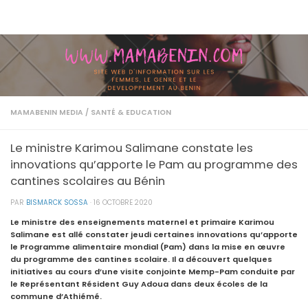
Skip to content
MAMABENIN MEDIA
/
SANTÉ & EDUCATION
Le ministre Karimou Salimane constate les
innovations qu’apporte le Pam au programme des
cantines scolaires au Bénin
PAR
BISMARCK SOSSA
·
16 OCTOBRE 2020
Le ministre des enseignements maternel et primaire Karimou
Salimane est allé constater jeudi certaines innovations qu’apporte
le Programme alimentaire mondial (Pam) dans la mise en œuvre
du programme des cantines scolaire. Il a découvert quelques
initiatives au cours d’une visite conjointe Memp-Pam conduite par
le Représentant Résident Guy Adoua dans deux écoles de la
commune d’Athiémé.