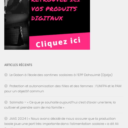
ARTICLES RÉCENTS
Le Gabon à l’école des cantines scolaires à l’EPP Dohouimè (Djidja)
Protection et autonomisation des filles et des femmes : l’UNFPA et le PAM
pour un objectif commun
Salimata – « Ce que je souhaite aujourd’hui c’est d’avoir une terre, la
cultiver et prendre soin de ma famille »
JAAS 2024 | « Nous avons décidé de nous assurer que la production
locale joue une part très importante dans l’alimentation scolaire » a dit Ali