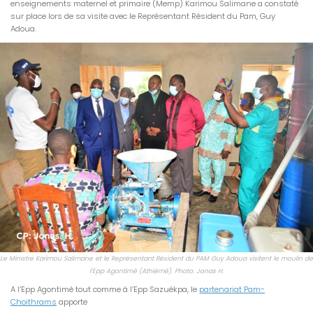
enseignements maternel et primaire (Memp) Karimou Salimane a constaté
sur place lors de sa visite avec le Représentant Résident du Pam, Guy
Adoua.
Le Ministre Karimou Salimane et le Représentant Résident du PAM Guy Adoua visitent le moulin de
l’Epp Agontimè (Athiémé). Photo: Jonas H.
A l’Epp Agontimè tout comme à l’Epp Sazuékpa, le
partenariat Pam-
Choithrams
apporte