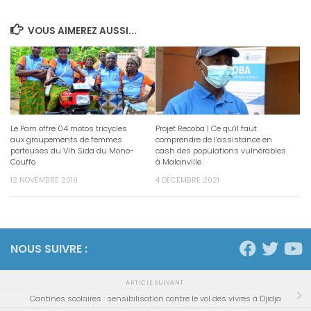
VOUS AIMEREZ AUSSI...
Le Pam offre 04 motos tricycles
Projet Recoba | Ce qu’il faut
aux groupements de femmes
comprendre de l’assistance en
porteuses du Vih Sida du Mono-
cash des populations vulnérables
Couffo
à Malanville
12 NOVEMBRE 2019
4 DÉCEMBRE 2021
NOUS SUIVRE :
ARTICLE SUIVANT
Cantines scolaires : sensibilisation contre le vol des vivres à Djidja