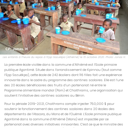
Les enfants à l’heure du repas à l’Epp Sazuékpa (Athiémé) le 15 octobre 2020. Photo: Jonas H.
La première école visitée dans la commune d’Athiémé est l’Ecole primaire
publique Agontimè. Située dans l’arrondissement de Kpinnou (tout comme
l’Epp Sazuékpa), cette école de 242 écoliers dont 116 filles fait une expérience
innovante dans le cadre du programme des cantines scolaires. Elle est l’une
des 20 écoles bénéficiaires des fruits d’un partenariat né entre le
Programme alimentaire mondial (Pam) et Choithrams, une organisation qui
soutient l’initiative des cantines scolaires au Bénin.
Pour la période 2019-2021, Choithrams compte injecter 750,000 $ pour
soutenir le fonctionnement des cantines scolaires dans 20 écoles des
départements de l’Atacora, du Mono et de l’Ouémé. L’Ecole primaire publique
Agontimè dans la commune d’Athiémé (Mono) est impactée par ce
partenariat avec diverses initiatives innovantes. C’est ce que le ministre des