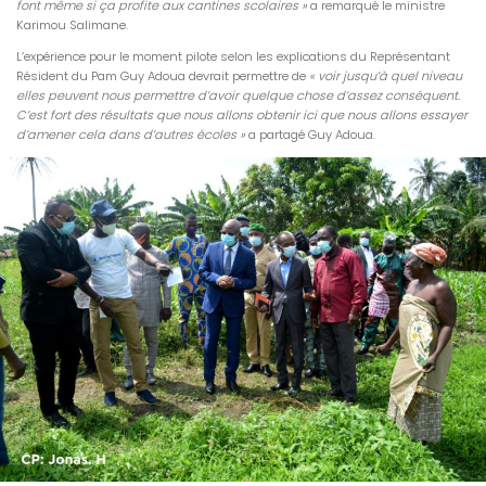
font même si ça profite aux cantines scolaires »
a remarqué le ministre
Karimou Salimane.
L’expérience pour le moment pilote selon les explications du Représentant
Résident du Pam Guy Adoua devrait permettre de
« voir jusqu’à quel niveau
elles peuvent nous permettre d’avoir quelque chose d’assez conséquent.
C’est fort des résultats que nous allons obtenir ici que nous allons essayer
d’amener cela dans d’autres écoles »
a partagé Guy Adoua.