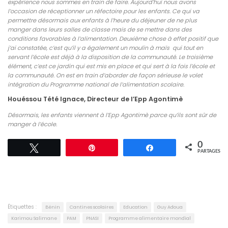
expérience nous sommes en train de faire. Aujourd’hui nous avons
l’occasion de réceptionner un réfectoire pour les enfants. Ce qui va
permettre désormais aux enfants à l’heure du déjeuner de ne plus
manger dans leurs salles de classe mais de se mettre dans des
conditions favorables à l’alimentation. Deuxième chose à effet positif que
j’ai constatée, c’est qu’il y a également un moulin à maïs qui tout en
servant l’école est déjà à la disposition de la communauté. Le troisième
élément, c’est ce jardin qui est mis en place et qui sert à la fois l’école et
la communauté. On est en train d’aborder de façon sérieuse le volet
intégration du Programme national de l’alimentation scolaire.
Houéssou Tété Ignace, Directeur de l’Epp Agontimè
Désormais, les enfants viennent à l’Epp Agontimè parce qu’ils sont sûr de
manger à l’école.
0
Tweetez
Épingle
Partagez
PARTAGES
Étiquettes :
Bénin
Cantines scolaires
Education
Guy Adoua
Karimou Salimane
PAM
PNASI
Programme alimentaire mondial