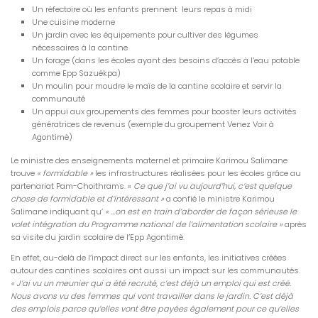
Un réfectoire où les enfants prennent leurs repas à midi
Une cuisine moderne
Un jardin avec les équipements pour cultiver des légumes
nécessaires à la cantine
Un forage (dans les écoles ayant des besoins d’accès à l’eau potable
comme Epp Sazuékpa)
Un moulin pour moudre le maïs de la cantine scolaire et servir la
communauté
Un appui aux groupements des femmes pour booster leurs activités
génératrices de revenus (exemple du groupement Venez Voir à
Agontimè)
Le ministre des enseignements maternel et primaire Karimou Salimane
trouve
« formidable »
les infrastructures réalisées pour les écoles grâce au
partenariat Pam-Choithrams. «
Ce que j’ai vu aujourd’hui, c’est quelque
chose de formidable et d’intéressant »
a confié le ministre Karimou
Salimane indiquant qu’
« …on est en train d’aborder de façon sérieuse le
volet intégration du Programme national de l’alimentation scolaire »
après
sa visite du jardin scolaire de l’Epp Agontimè.
En effet, au-delà de l’impact direct sur les enfants, les initiatives créées
autour des cantines scolaires ont aussi un impact sur les communautés.
« J’ai vu un meunier qui a été recruté, c’est déjà un emploi qui est créé.
Nous avons vu des femmes qui vont travailler dans le jardin. C’est déjà
des emplois parce qu’elles vont être payées également pour ce qu’elles