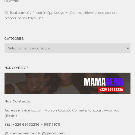
Ouattara
Boukoumbé / Pnasi à l’Epp Kouya – L’état nutritionnel des écoliers
préoccupe les Pays-Bas
CATÉGORIES
Catégories
NOS CONTACTS
Nos Contacts:
Adresse
: Siège social – Maison Koudjou Corneille, Tanzoun, Avrankou
(Bénin).
TEL│+229 69732236 – 68817970
@│mamabeninactu@gmail.com