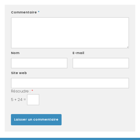
Commentaire
*
Nom
E-mail
Site web
Résoudre :
*
5 + 24 =