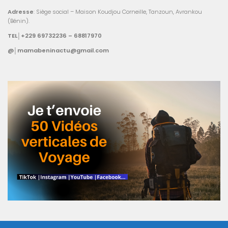
Adresse
: Siège social – Maison Koudjou Corneille, Tanzoun, Avrankou
(Bénin).
TEL│+229 69732236 – 68817970
@│mamabeninactu@gmail.com