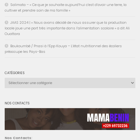
Salimata – « Ce que je souhaite aujourd’hui c’est d’avoir une terre, la
cultiver et prendre soin de ma famille »
JAAS 2024 | « Nous avons décidé de nous assurer que la production
locale joue une part très importante dans l’alimentation scolaire » a dit Ali
Ouattara
Boukoumbé / Pnasi à l’Epp Kouya – L’état nutritionnel des écoliers
préoccupe les Pays-Bas
CATÉGORIES
Catégories
NOS CONTACTS
Nos Contacts: