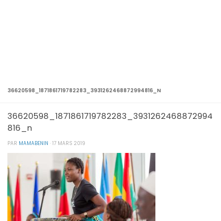
36620598_1871861719782283_3931262468872994816_N
36620598_1871861719782283_3931262468872994
816_n
PAR
MAMABENIN
·
17 MARS 2019