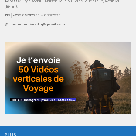
Adresse
: Siège social – Maison Koudjou Corneille, Tanzoun, Avrankou
(Bénin).
TEL│+229 69732236 – 68817970
@│mamabeninactu@gmail.com
PLUS