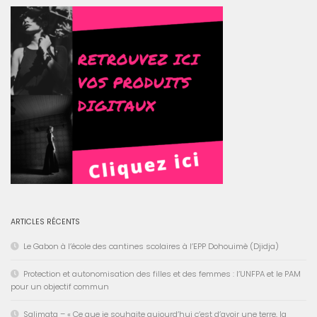
ARTICLES RÉCENTS
Le Gabon à l’école des cantines scolaires à l’EPP Dohouimè (Djidja)
Protection et autonomisation des filles et des femmes : l’UNFPA et le PAM
pour un objectif commun
Salimata – « Ce que je souhaite aujourd’hui c’est d’avoir une terre, la