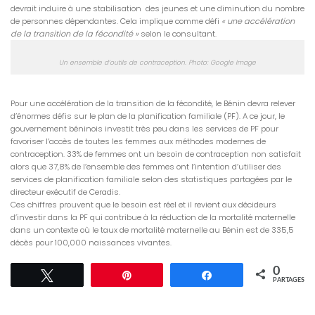
devrait induire à une stabilisation des jeunes et une diminution du nombre
de personnes dépendantes. Cela implique comme défi
« une accélération
de la transition de la fécondité »
selon le consultant.
Un ensemble d’outils de contraception. Photo: Google Image
Pour une accélération de la transition de la fécondité, le Bénin devra relever
d’énormes défis sur le plan de la planification familiale (PF). A ce jour, le
gouvernement béninois investit très peu dans les services de PF pour
favoriser l’accès de toutes les femmes aux méthodes modernes de
contraception. 33% de femmes ont un besoin de contraception non satisfait
alors que 37,8% de l’ensemble des femmes ont l’intention d’utiliser des
services de planification familiale selon des statistiques partagées par le
directeur exécutif de Ceradis.
Ces chiffres prouvent que le besoin est réel et il revient aux décideurs
d’investir dans la PF qui contribue à la réduction de la mortalité maternelle
dans un contexte où le taux de mortalité maternelle au Bénin est de 335,5
décès pour 100,000 naissances vivantes.
0
Tweetez
Épingle
Partagez
PARTAGES