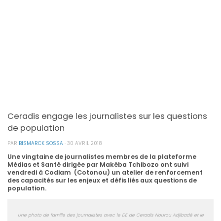
Ceradis engage les journalistes sur les questions
de population
PAR
BISMARCK SOSSA
·
30 AVRIL 2018
Une vingtaine de journalistes membres de la plateforme
Médias et Santé dirigée par Makéba Tchibozo ont suivi
vendredi à Codiam (Cotonou) un atelier de renforcement
des capacités sur les enjeux et défis liés aux questions de
population.
Une photo de famille des journalistes avec le DE de Ceradis Nourou Adjibadé et le