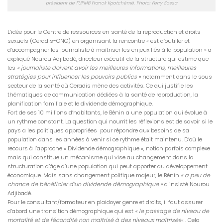
président de l’UPMB Franck Kpotchémè. Photo: Ferry Sossa
L’idée pour le Centre de ressources en santé de la reproduction et droits
sexuels (Ceradis-ONG) en organisant la rencontre « est d’outiller et
d’accompagner les journaliste à maîtriser les enjeux liés à la population » a
expliqué Nourou Adjibadé, directeur exécutif de la structure qui estime que
les
« journaliste doivent avoir les meilleures informations, meilleures
stratégies pour influencer les pouvoirs publics »
notamment dans le sous
secteur de la santé où Ceradis mène des activités. Ce qui justifie les
thématiques de communication dédiées à la santé de reproduction, la
planification familiale et le dividende démographique.
Fort de ses 10 millions d’habitants, le Bénin a une population qui évolue à
un rythme constant. La question qui nourrit les réflexions est de savoir si le
pays a les politiques appropriées pour répondre aux besoins de sa
population dans les années à venir si ce rythme était maintenu. D’où le
recours à l’approche « Dividende démographique », notion parfois complexe
mais qui constitue un mécanisme qui vise au changement dans la
structuration d’âge d’une population qui peut apporter au développement
économique. Mais sans changement politique majeur, le Bénin
« a peu de
chance de bénéficier d’un dividende démographique »
a insisté Nourou
Adjibadé.
Pour le consultant/formateur en plaidoyer genre et droits, il faut assurer
d’abord une transition démographique qui est
« le passage de niveau de
mortalité et de fécondité non maîtrisé à des niveaux maîtrisés
« . Cela