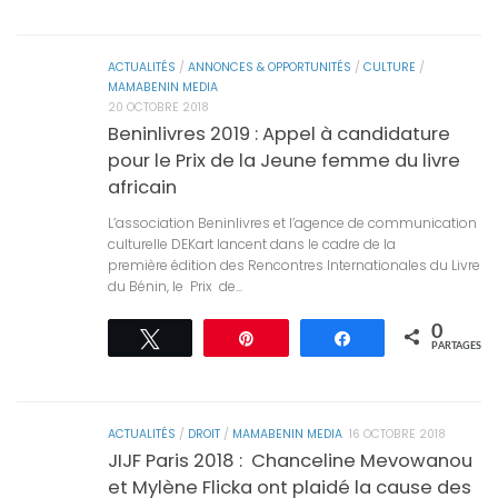
ACTUALITÉS
/
ANNONCES & OPPORTUNITÉS
/
CULTURE
/
MAMABENIN MEDIA
20 OCTOBRE 2018
Beninlivres 2019 : Appel à candidature
pour le Prix de la Jeune femme du livre
africain
L’association Beninlivres et l’agence de communication
culturelle DEKart lancent dans le cadre de la
première édition des Rencontres Internationales du Livre
du Bénin, le Prix de...
0
Tweetez
Épingle
Partagez
PARTAGES
ACTUALITÉS
/
DROIT
/
MAMABENIN MEDIA
16 OCTOBRE 2018
JIJF Paris 2018 : Chanceline Mevowanou
et Mylène Flicka ont plaidé la cause des