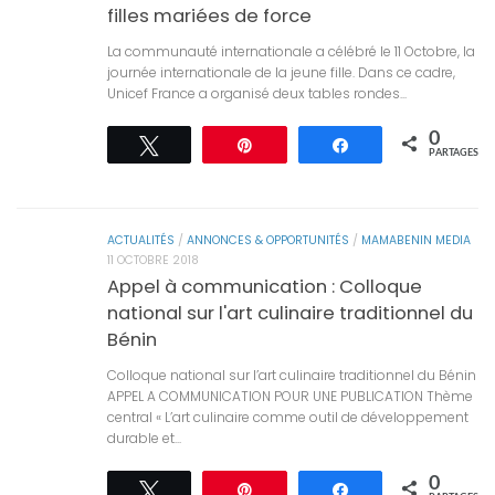
filles mariées de force
La communauté internationale a célébré le 11 Octobre, la
journée internationale de la jeune fille. Dans ce cadre,
Unicef France a organisé deux tables rondes...
0
Tweetez
Épingle
Partagez
PARTAGES
ACTUALITÉS
/
ANNONCES & OPPORTUNITÉS
/
MAMABENIN MEDIA
11 OCTOBRE 2018
Appel à communication : Colloque
national sur l'art culinaire traditionnel du
Bénin
Colloque national sur l’art culinaire traditionnel du Bénin
APPEL A COMMUNICATION POUR UNE PUBLICATION Thème
central « L’art culinaire comme outil de développement
durable et...
0
Tweetez
Épingle
Partagez