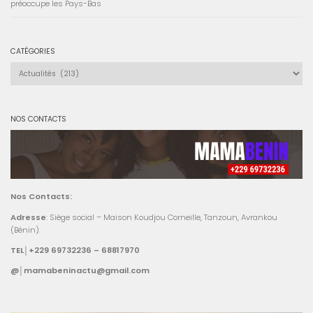
préoccupe les Pays-Bas
CATÉGORIES
Catégories
NOS CONTACTS
Nos Contacts:
Adresse
: Siège social – Maison Koudjou Corneille, Tanzoun, Avrankou
(Bénin).
TEL│+229 69732236 – 68817970
@│mamabeninactu@gmail.com