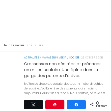
CATÉGORIE :
ACTUALITÉS
ACTUALITÉS
/
MAMABENIN MEDIA
/
SOCIÉTÉ
25 OCTOBRE 2018
Grossesses non désirées et précoces
en milieu scolaire: Une épine dans la
gorge des parents d’élèves
Maîtresse d’école, avocate, docteur, ministre, directrice
de société… Voilà le rêve des parents qui envoient
aujourd’hui leurs filles à l’école. Mais parfois, ce rêve est...
0
Tweetez
Épingle
Partagez
PARTAGES