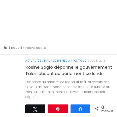
ÉTIQUETÉ :
ROSINE SOGLO
ACTUALITÉS
/
MAMABENIN MEDIA
/
POLITIQUE
20 JUIN 2016
Rosine Soglo dépanne le gouvernement
Talon absent au parlement ce lundi
L’absence du ministre de l’agriculture à l’ouverture des
travaux de l’Assemblée Nationale ce lundi a suscité au
sein du parlement béninois diverses réactions. Les
députés...
0
Tweetez
Épingle
Partagez
PARTAGES