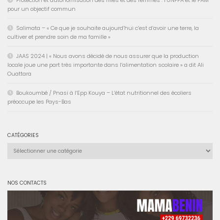
Protection et autonomisation des filles et des femmes : l’UNFPA et le PAM
pour un objectif commun
Salimata – « Ce que je souhaite aujourd’hui c’est d’avoir une terre, la
cultiver et prendre soin de ma famille »
JAAS 2024 | « Nous avons décidé de nous assurer que la production
locale joue une part très importante dans l’alimentation scolaire » a dit Ali
Ouattara
Boukoumbé / Pnasi à l’Epp Kouya – L’état nutritionnel des écoliers
préoccupe les Pays-Bas
CATÉGORIES
Catégories
NOS CONTACTS