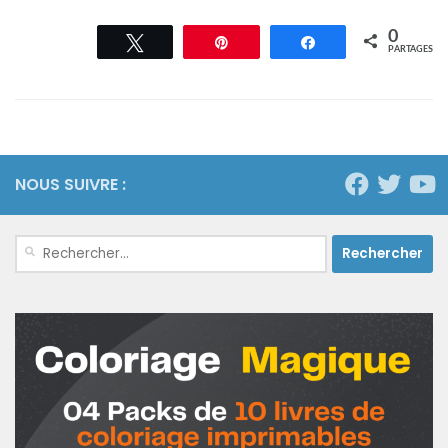
0
Tweetez
Épingle
Partagez
PARTAGES
NOUS SUIVRE :
Rechercher :