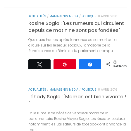
ACTUALITÉS
/
MAMABENIN MEDIA
/
POLITIQUE
8 AVRIL 2016
Rosine Soglo : "Les rumeurs qui circulent
depuis ce matin ne sont pas fondées"
Quelques heures après l’annonce de sa mort qui a
circulé sur les réseaux sociaux, l’amazone de la
Renaissance du Bénin et du parlement a rompu...
0
Tweetez
Épingle
Partagez
PARTAGES
ACTUALITÉS
/
MAMABENIN MEDIA
/
POLITIQUE
8 AVRIL 2016
Léhady Soglo : "Maman est bien vivante !
"
Folle rumeur de décès ce vendredi matin de la
parlementaire Rosine Vieyra Soglo. Les réseaux sociaux
notamment les utilisateurs de facebook ont annoncé la
mort...