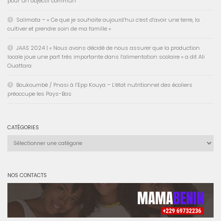
pour un objectif commun
Salimata – « Ce que je souhaite aujourd’hui c’est d’avoir une terre, la
cultiver et prendre soin de ma famille »
JAAS 2024 | « Nous avons décidé de nous assurer que la production
locale joue une part très importante dans l’alimentation scolaire » a dit Ali
Ouattara
Boukoumbé / Pnasi à l’Epp Kouya – L’état nutritionnel des écoliers
préoccupe les Pays-Bas
CATÉGORIES
Catégories
NOS CONTACTS