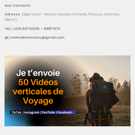
Nos Contacts:
Adresse
: Siège social – Maison Koudjou Corneille, Tanzoun, Avrankou
(Bénin).
TEL│+229 69732236 – 68817970
@│mamabeninactu@gmail.com