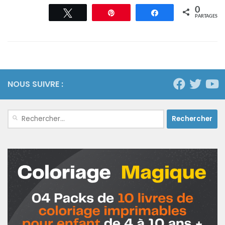
0
Tweetez
Épingle
Partagez
PARTAGES
NOUS SUIVRE :
Rechercher :