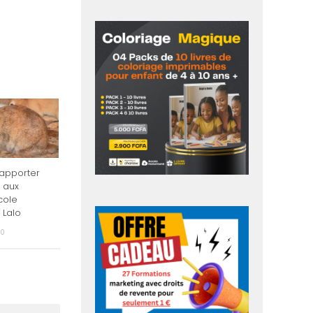
 apporter
 aux
cole
 Lalo
20