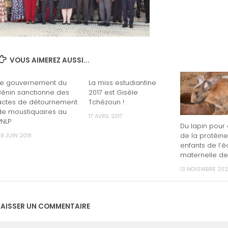
VOUS AIMEREZ AUSSI...
Le gouvernement du
La miss estudiantine
Bénin sanctionne des
2017 est Gisèle
actes de détournement
Tchèzoun !
de moustiquaires au
17 AVRIL 2017
PNLP
Du lapin pour
de la protéine
8 JUIN 2018
enfants de l’é
maternelle de
13 NOVEMBRE 20
LAISSER UN COMMENTAIRE