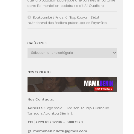
que la production locale joue une part très importante
dans l’alimentation scolaire » a dit Ali Ouattara
Boukoumbé / Pnasi à l’Epp Kouya – L’état
nutritionnel des écoliers préoccupe les Pays-Bas
CATÉGORIES
Catégories
NOS CONTACTS
Nos Contacts:
Adresse
: Siège social – Maison Koudjou Corneille,
Tanzoun, Avrankou (Bénin).
TEL│+229 69732236 – 68817970
@│mamabeninactu@gmail.com