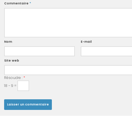
Commentaire
*
Nom
E-mail
Site web
Résoudre :
*
18 − 9 =