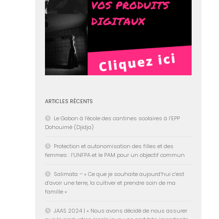
ARTICLES RÉCENTS
Le Gabon à l’école des cantines scolaires à l’EPP
Dohouimè (Djidja)
Protection et autonomisation des filles et des
femmes : l’UNFPA et le PAM pour un objectif commun
Salimata – « Ce que je souhaite aujourd’hui c’est
d’avoir une terre, la cultiver et prendre soin de ma
famille »
JAAS 2024 | « Nous avons décidé de nous assurer