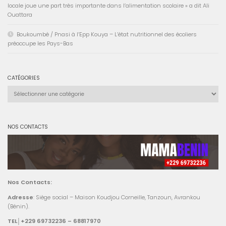
locale joue une part très importante dans l’alimentation scolaire » a dit Ali
Ouattara
Boukoumbé / Pnasi à l’Epp Kouya – L’état nutritionnel des écoliers
préoccupe les Pays-Bas
CATÉGORIES
Catégories
NOS CONTACTS
Nos Contacts:
Adresse
: Siège social – Maison Koudjou Corneille, Tanzoun, Avrankou
(Bénin).
TEL│+229 69732236 – 68817970