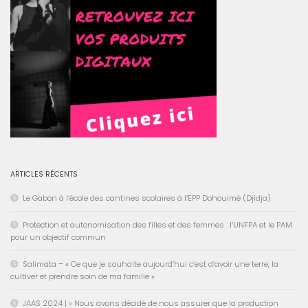
ARTICLES RÉCENTS
Le Gabon à l’école des cantines scolaires à l’EPP Dohouimè (Djidja)
Protection et autonomisation des filles et des femmes : l’UNFPA et le PAM
pour un objectif commun
Salimata – « Ce que je souhaite aujourd’hui c’est d’avoir une terre, la
cultiver et prendre soin de ma famille »
JAAS 2024 | « Nous avons décidé de nous assurer que la production