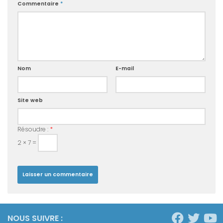
Commentaire
*
Nom
E-mail
Site web
Résoudre :
*
2 × 7 =
NOUS SUIVRE :