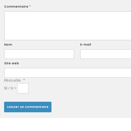
Commentaire
*
Nom
E-mail
Site web
Résoudre :
*
18 ⁄ 9 =