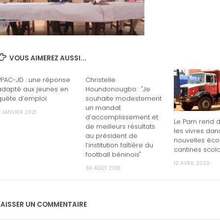
VOUS AIMEREZ AUSSI...
PPAC-JD : une réponse
Christelle
adapté aux jeunes en
Houndonougbo : "Je
quête d’emploi
souhaite modestement
un mandat
 JANVIER 2021
d’accomplissement et
Le Pam rend d
de meilleurs résultats
les vivres dan
au président de
nouvelles éco
l’institution faîtière du
cantines scola
football béninois"
12 AVRIL 2022
30 AOÛT 2018
LAISSER UN COMMENTAIRE