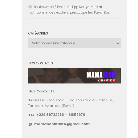
Boukoumbé / Pnasi à l’Epp Kouya – L’état
nutritionnel des écoliers préoccupe les Pays-Bas
CATÉGORIES
Catégories
NOS CONTACTS
Nos Contacts:
Adresse
: Siège social – Maison Koudjou Corneille,
Tanzoun, Avrankou (Bénin).
TEL│+229 69732236 – 68817970
@│mamabeninactu@gmail.com