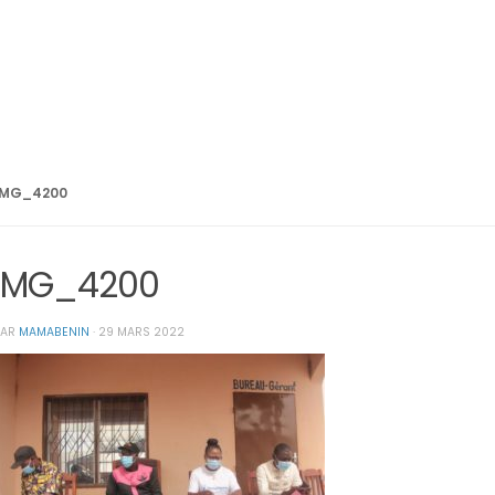
IMG_4200
IMG_4200
PAR
MAMABENIN
·
29 MARS 2022