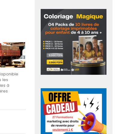
isponible
s les
les à
ires