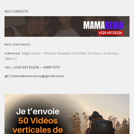
NOS CONTACTS
Nos Contacts:
Adresse
: Siège social – Maison Koudjou Corneille, Tanzoun, Avrankou
(Bénin).
TEL│+229 69732236 – 68817970
@│mamabeninactu@gmail.com