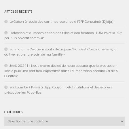
ARTICLES RÉCENTS
Le Gabon à l’école des cantines scolaires à l’EPP Dohouimè (Djidja)
Protection et autonomisation des filles et des femmes : l’UNFPA et le PAM
pour un objectif commun
Salimata – « Ce que je souhaite aujourd’hui c’est d’avoir une terre, la
cultiver et prendre soin de ma famille »
JAAS 2024 | « Nous avons décidé de nous assurer que la production
locale joue une part très importante dans l’alimentation scolaire » a dit Ali
Ouattara
Boukoumbé / Pnasi à l’Epp Kouya – L’état nutritionnel des écoliers
préoccupe les Pays-Bas
CATÉGORIES
Catégories