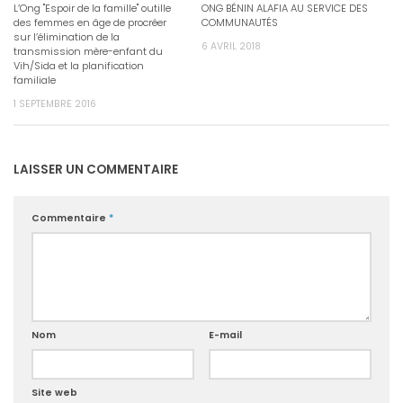
L’Ong "Espoir de la famille" outille
ONG BÉNIN ALAFIA AU SERVICE DES
des femmes en âge de procréer
COMMUNAUTÉS
sur l’élimination de la
6 AVRIL 2018
transmission mère-enfant du
Vih/Sida et la planification
familiale
1 SEPTEMBRE 2016
LAISSER UN COMMENTAIRE
Commentaire
*
Nom
E-mail
Site web