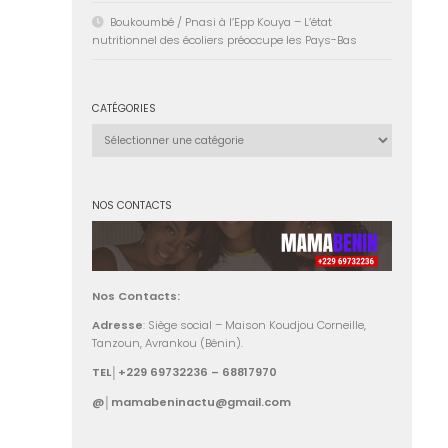
Boukoumbé / Pnasi à l’Epp Kouya – L’état
nutritionnel des écoliers préoccupe les Pays-Bas
CATÉGORIES
Catégories
NOS CONTACTS
Nos Contacts:
Adresse
: Siège social – Maison Koudjou Corneille,
Tanzoun, Avrankou (Bénin).
TEL│+229 69732236 – 68817970
@│mamabeninactu@gmail.com