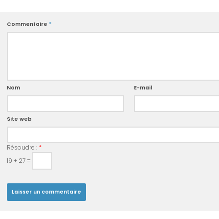
Commentaire
*
Nom
E-mail
Site web
Résoudre :
*
19 + 27 =