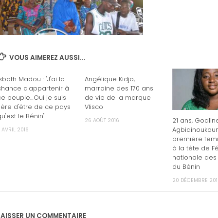
VOUS AIMEREZ AUSSI...
Isbath Madou : "J'ai la
Angélique Kidjo,
chance d'appartenir à
marraine des 170 ans
ce peuple…Oui je suis
de vie de la marque
fière d'être de ce pays
Vlisco
qu'est le Bénin"
21 ans, Godlin
26 AOÛT 2016
Agbidinoukoun
1 AVRIL 2016
première femme 
à la tête de F
nationale des
du Bénin
20 DÉCEMBRE 201
LAISSER UN COMMENTAIRE