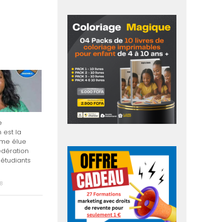
e
 est la
élue
édération
 étudiants
8