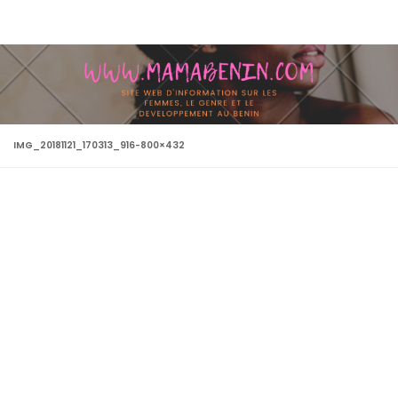
Skip to content
IMG_20181121_170313_916-800×432