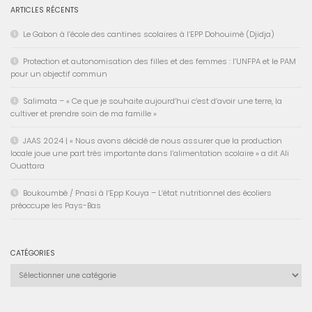
ARTICLES RÉCENTS
Le Gabon à l’école des cantines scolaires à l’EPP Dohouimè (Djidja)
Protection et autonomisation des filles et des femmes : l’UNFPA et le PAM
pour un objectif commun
Salimata – « Ce que je souhaite aujourd’hui c’est d’avoir une terre, la
cultiver et prendre soin de ma famille »
JAAS 2024 | « Nous avons décidé de nous assurer que la production
locale joue une part très importante dans l’alimentation scolaire » a dit Ali
Ouattara
Boukoumbé / Pnasi à l’Epp Kouya – L’état nutritionnel des écoliers
préoccupe les Pays-Bas
CATÉGORIES
Catégories