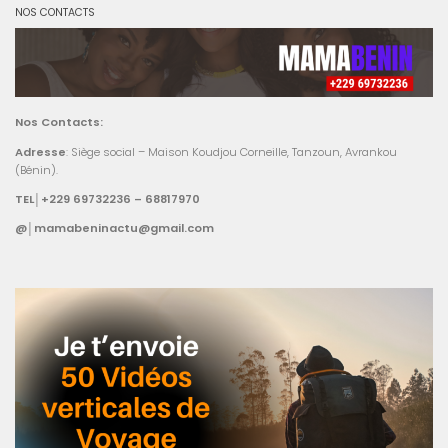
NOS CONTACTS
Nos Contacts:
Adresse
: Siège social – Maison Koudjou Corneille, Tanzoun, Avrankou
(Bénin).
TEL│+229 69732236 – 68817970
@│mamabeninactu@gmail.com