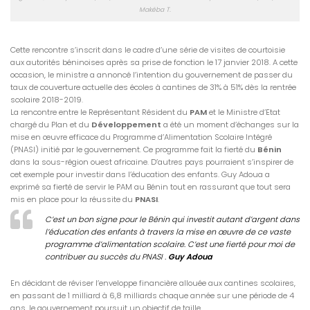
Makéba T.
Cette rencontre s’inscrit dans le cadre d’une série de visites de courtoisie
aux autorités béninoises après sa prise de fonction le 17 janvier 2018. A cette
occasion, le ministre a annoncé l’intention du gouvernement de passer du
taux de couverture actuelle des écoles à cantines de 31% à 51% dès la rentrée
scolaire 2018-2019.
La rencontre entre le Représentant Résident du
PAM
et le Ministre d’Etat
chargé du Plan et du
Développement
a été un moment d’échanges sur la
mise en œuvre efficace du Programme d’Alimentation Scolaire Intégré
(PNASI) initié par le gouvernement. Ce programme fait la fierté du
Bénin
dans la sous-région ouest africaine. D’autres pays pourraient s’inspirer de
cet exemple pour investir dans l’éducation des enfants. Guy Adoua a
exprimé sa fierté de servir le PAM au Bénin tout en rassurant que tout sera
mis en place pour la réussite du
PNASI
.
C’est un bon signe pour le Bénin qui investit autant d’argent dans
l’éducation des enfants à travers la mise en œuvre de ce vaste
programme d’alimentation scolaire. C’est une fierté pour moi de
contribuer au succès du PNASI
.
Guy Adoua
En décidant de réviser l’enveloppe financière allouée aux cantines scolaires,
en passant de 1 milliard à 6,8 milliards chaque année sur une période de 4
ans, le gouvernement poursuit un objectif de taille.