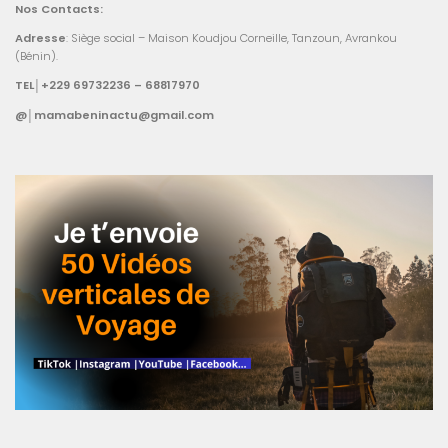
Nos Contacts:
Adresse
: Siège social – Maison Koudjou Corneille, Tanzoun, Avrankou
(Bénin).
TEL│+229 69732236 – 68817970
@│mamabeninactu@gmail.com