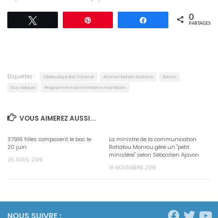
0
Tweetez
Épingle
Partagez
PARTAGES
Étiquettes :
Abdoulaye Bio Tchané
Alimentation Scolaire
Bénin
Guy Adoua
Programme alimentaire mondiale
VOUS AIMEREZ AUSSI...
37916 filles composent le bac le
La ministre de la communication
20 juin
Rafiatou Monrou gère un "petit
ministère" selon Sébastien Ajavon
26 AVRIL 2016
16 NOVEMBRE 2016
NOUS SUIVRE :