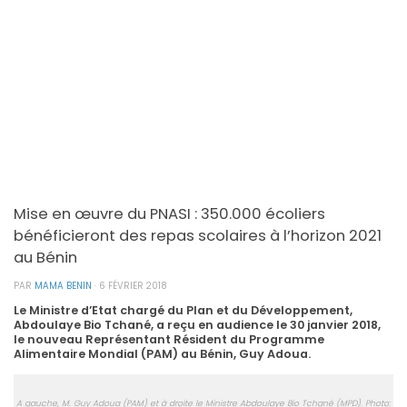
Mise en œuvre du PNASI : 350.000 écoliers
bénéficieront des repas scolaires à l’horizon 2021
au Bénin
PAR
MAMA BENIN
·
6 FÉVRIER 2018
Le Ministre d’Etat chargé du Plan et du Développement,
Abdoulaye Bio Tchané, a reçu en audience le 30 janvier 2018,
le nouveau Représentant Résident du Programme
Alimentaire Mondial (PAM) au Bénin, Guy Adoua.
A gauche, M. Guy Adoua (PAM) et à droite le Ministre Abdoulaye Bio Tchané (MPD). Photo: