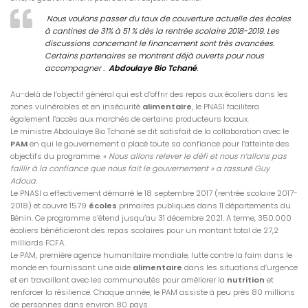
Nous voulons passer du taux de couverture actuelle des écoles
à cantines de 31% à 51 % dès la rentrée scolaire 2018-2019. Les
discussions concernant le financement sont très avancées.
Certains partenaires se montrent déjà ouverts pour nous
accompagne
r .
Abdoulaye Bio Tchané
.
Au-delà de l’objectif général qui est d’offrir des repas aux écoliers dans les
zones vulnérables et en insécurité
alimentaire
, le PNASI facilitera
également l’accès aux marchés de certains producteurs locaux.
Le ministre Abdoulaye Bio Tchané se dit satisfait de la collaboration avec le
PAM
en qui le gouvernement a placé toute sa confiance pour l’atteinte des
objectifs du programme. «
Nous allons relever le défi et nous n’allons pas
faillir à la confiance que nous fait le gouvernement » a rassuré Guy
Adoua.
Le PNASI a effectivement démarré le 18 septembre 2017 (rentrée scolaire 2017-
2018) et couvre 1579
écoles
primaires publiques dans 11 départements du
Bénin. Ce programme s’étend jusqu’au 31 décembre 2021. A terme, 350.000
écoliers bénéficieront des repas scolaires pour un montant total de 27,2
milliards FCFA.
Le PAM, première agence humanitaire mondiale, lutte contre la faim dans le
monde en fournissant une aide
alimentaire
dans les situations d’urgence
et en travaillant avec les communautés pour améliorer la
nutrition
et
renforcer la résilience. Chaque année, le PAM assiste à peu près 80 millions
de personnes dans environ 80 pays.