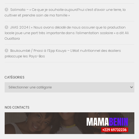
Salimata – « Ce que je souhaite aujourd’hui c’est d’avoir une terre, la
cultiver et prendre soin de ma famille »
JAAS 2024 | « Nous avons décidé de nous assurer que la production
locale joue une part très importante dans l’alimentation scolaire » a dit Ali
Ouattara
Boukoumbé / Pnasi à l’Epp Kouya – L’état nutritionnel des écoliers
préoccupe les Pays-Bas
CATÉGORIES
Catégories
NOS CONTACTS