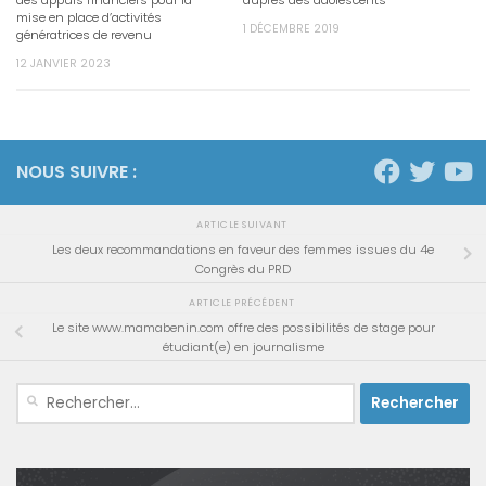
des appuis financiers pour la
auprès des adolescents
mise en place d’activités
1 DÉCEMBRE 2019
génératrices de revenu
12 JANVIER 2023
NOUS SUIVRE :
ARTICLE SUIVANT
Les deux recommandations en faveur des femmes issues du 4e
Congrès du PRD
ARTICLE PRÉCÉDENT
Le site www.mamabenin.com offre des possibilités de stage pour
étudiant(e) en journalisme
Rechercher :