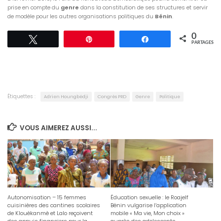
prise en compte du
genre
dans la constitution de ses structures et servir
de modèle pour les autres organisations politiques du
Bénin
.
0
Tweetez
Épingle
Partagez
PARTAGES
Étiquettes :
Adrien Houngbédji
Congrès PRD
Genre
Politique
VOUS AIMEREZ AUSSI...
Autonomisation – 15 femmes
Éducation sexuelle : le Roajelf
cuisinières des cantines scolaires
Bénin vulgarise l’application
de Klouékanmè et Lalo reçoivent
mobile « Ma vie, Mon choix »