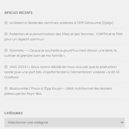
ARTICLES RÉCENTS
Le Gabon à l’école des cantines scolaires à l’EPP Dohouimè (Djidja)
Protection et autonomisation des filles et des femmes : l’UNFPA et le PAM
pour un objectif commun
Salimata – « Ce que je souhaite aujourd’hui c’est d’avoir une terre, la
cultiver et prendre soin de ma famille »
JAAS 2024 | « Nous avons décidé de nous assurer que la production
locale joue une part très importante dans l’alimentation scolaire » a dit Ali
Ouattara
Boukoumbé / Pnasi à l’Epp Kouya – L’état nutritionnel des écoliers
préoccupe les Pays-Bas
CATÉGORIES
Catégories