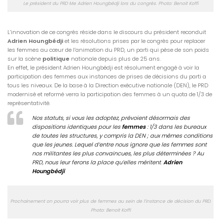
Le président du PRD Me Adrien Houngbédji lors du congrès. Photo: Benoit Koffi
L’innovation de ce congrès réside dans le discours du président reconduit
Adrien Houngbédji
et les résolutions prises par le congrès pour replacer
les femmes au cœur de l’animation du PRD, un parti qui pèse de son poids
sur la scène
politique
nationale depuis plus de 25 ans.
En effet, le président Adrien Houngbédji est résolument engagé à voir la
participation des femmes aux instances de prises de décisions du parti a
tous les niveaux. De la base à la Direction exécutive nationale (DEN), le PRD
modernisé et reformé verra la participation des femmes à un quota de 1/3 de
représentativité.
Nos statuts, si vous les adoptez, prévoient désormais des
dispositions identiques pour les
femmes
: 1/3 dans les bureaux
de toutes les structures, y compris la DEN ; aux mêmes conditions
que les jeunes. Lequel d’entre nous ignore que les femmes sont
nos militantes les plus convaincues, les plus déterminées ? Au
PRD, nous leur ferons la place qu’elles méritent
.
Adrien
Houngbédji
Prochainement on pourra voir plus de femmes au sein de l’instance de décision du PRD.
Photo: Benoit Koffi