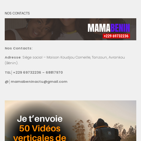
NOS CONTACTS
Nos Contacts:
Adresse
: Siège social – Maison Koudjou Corneille, Tanzoun, Avrankou
(Bénin).
TEL│+229 69732236 – 68817970
@│mamabeninactu@gmail.com