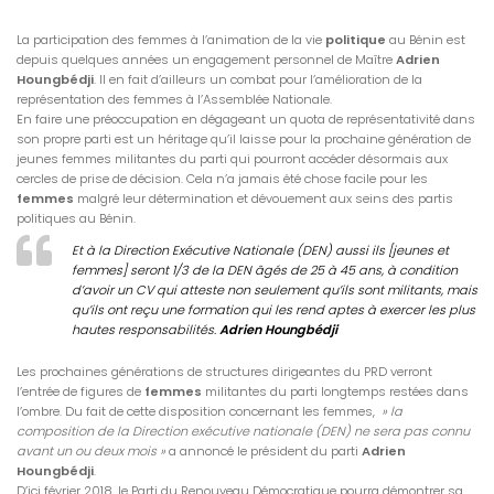
La participation des femmes à l’animation de la vie
politique
au Bénin est
depuis quelques années un engagement personnel de Maître
Adrien
Houngbédji
. Il en fait d’ailleurs un combat pour l’amélioration de la
représentation des femmes à l’Assemblée Nationale.
En faire une préoccupation en dégageant un quota de représentativité dans
son propre parti est un héritage qu’il laisse pour la prochaine génération de
jeunes femmes militantes du parti qui pourront accéder désormais aux
cercles de prise de décision. Cela n’a jamais été chose facile pour les
femmes
malgré leur détermination et dévouement aux seins des partis
politiques au Bénin.
Et à la Direction Exécutive Nationale (DEN) aussi ils [jeunes et
femmes] seront 1/3 de la DEN âgés de 25 à 45 ans, à condition
d’avoir un CV qui atteste non seulement qu’ils sont militants, mais
qu’ils ont reçu une formation qui les rend aptes à exercer les plus
hautes
responsabilités
.
Adrien Houngbédji
Les prochaines générations de structures dirigeantes du PRD verront
l’entrée de figures de
femmes
militantes du parti longtemps restées dans
l’ombre. Du fait de cette disposition concernant les femmes,
» la
composition de la Direction exécutive nationale (DEN) ne sera pas connu
avant un ou deux mois »
a annoncé le président du parti
Adrien
Houngbédji
.
D’ici février 2018, le Parti du Renouveau Démocratique pourra démontrer sa