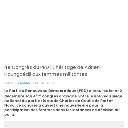
4e Congrès du PRD | L’héritage de Adrien
Houngbédji aux femmes militantes
PAR
FERRY SOSSA
·
6 DÉCEMBRE 2017
Le Parti du Renouveau Démocratique (PRD) a tenu les 1er et 2
ème
décembre son 4
congrès ordinaire. Entre le nouveau siège
national du parti et le stade Charles de Gaulle de Porto-
Novo, ce congrès a ouvert une nouvelle ère pour la
participation des femmes dans les instances de décision du
parti.