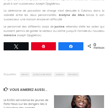
jeudi à son successeur Joseph Djogbénou.
La cérémonie de passation de charge s’est déroulée à Cotonou dans la
sobriété entre les deux personnalités.
Evelyne da Silva
laisse à son
successeur une maison encore en difficulté.
Le personnel des différents corps de
justice
retiendra d’elle les actes qui
auraient permis de garder le secteur au calme jusqu’à l’arrivée du nouveau
ministre
Joseph Djogbénou.
0
Tweetez
Épingle
Partagez
PARTAGES
Étiquettes :
Bénin
Evelyne da Silva
Justice
Ministre
VOUS AIMEREZ AUSSI...
Le RJVEA sensibilise les jeunes de
Porto-Novo sur les dangers liés à
l’utilisation des sachets