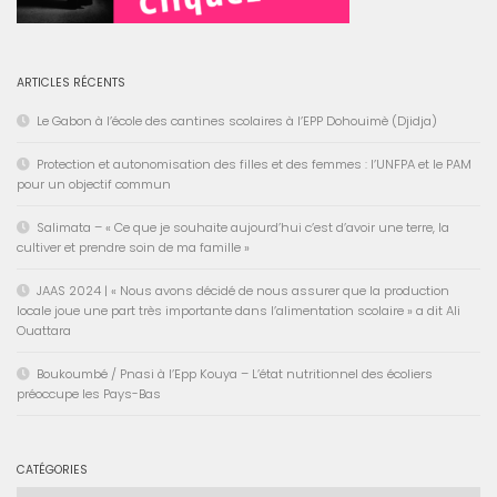
ARTICLES RÉCENTS
Le Gabon à l’école des cantines scolaires à l’EPP Dohouimè (Djidja)
Protection et autonomisation des filles et des femmes : l’UNFPA et le PAM
pour un objectif commun
Salimata – « Ce que je souhaite aujourd’hui c’est d’avoir une terre, la
cultiver et prendre soin de ma famille »
JAAS 2024 | « Nous avons décidé de nous assurer que la production
locale joue une part très importante dans l’alimentation scolaire » a dit Ali
Ouattara
Boukoumbé / Pnasi à l’Epp Kouya – L’état nutritionnel des écoliers
préoccupe les Pays-Bas
CATÉGORIES
Catégories