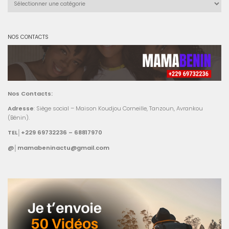
NOS CONTACTS
Nos Contacts:
Adresse
: Siège social – Maison Koudjou Corneille, Tanzoun, Avrankou
(Bénin).
TEL│+229 69732236 – 68817970
@│mamabeninactu@gmail.com