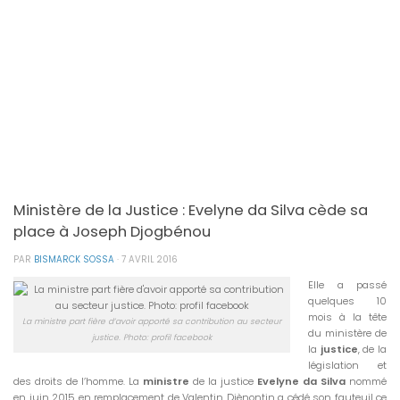
Ministère de la Justice : Evelyne da Silva cède sa
place à Joseph Djogbénou
PAR
BISMARCK SOSSA
·
7 AVRIL 2016
Elle a passé
quelques 10
mois à la tête
La ministre part fière d’avoir apporté sa contribution au secteur
du ministère de
justice. Photo: profil facebook
la
justice
, de la
législation et
des droits de l’homme. La
ministre
de la justice
Evelyne da Silva
nommé
en juin 2015 en remplacement de Valentin Djènontin a cédé son fauteuil ce