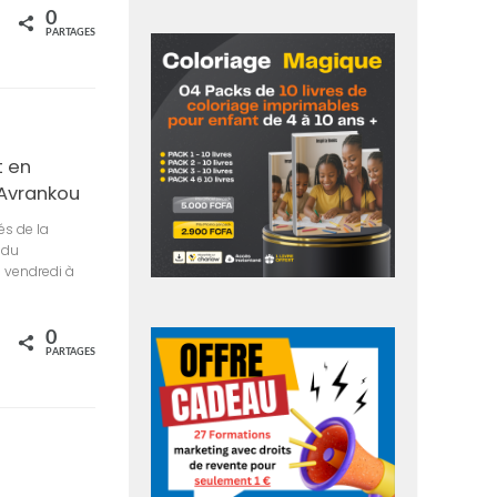
0
rtagez
PARTAGES
t en
 Avrankou
és de la
 du
 vendredi à
0
rtagez
PARTAGES