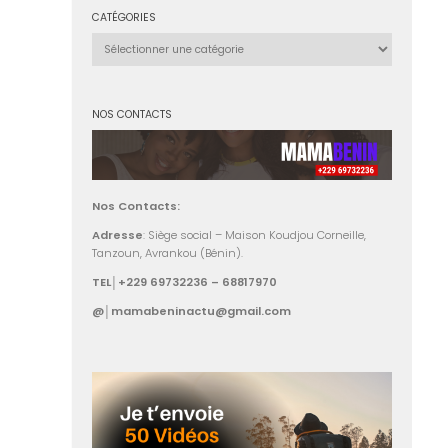
CATÉGORIES
Catégories
NOS CONTACTS
Nos Contacts:
Adresse
: Siège social – Maison Koudjou Corneille,
Tanzoun, Avrankou (Bénin).
TEL│+229 69732236 – 68817970
@│mamabeninactu@gmail.com