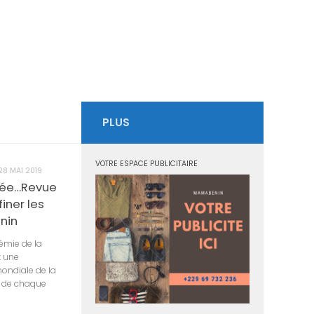
PLUS
VOTRE ESPACE PUBLICITAIRE
28 MAI 2019
isée…Revue
iner les
énin
émie de la
t une
ondiale de la
in de chaque