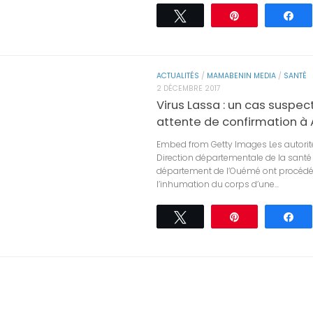
Tweetez
Épingle
Pa
ACTUALITÉS
/
MAMABENIN MEDIA
/
SANTÉ
2 DÉCEMBRE 2017
Virus Lassa : un cas suspec
attente de confirmation à
Embed from Getty Images Les autorit
Direction départementale de la santé
département de l’Ouémé ont procédé
l’inhumation du corps d’une...
Tweetez
Épingle
Pa