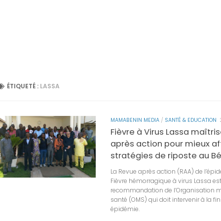
ÉTIQUETÉ :
LASSA
MAMABENIN MEDIA
/
SANTÉ & EDUCATION
Fièvre à Virus Lassa maîtr
après action pour mieux aff
stratégies de riposte au B
La Revue après action (RAA) de l’épid
Fièvre hémorragique à virus Lassa es
recommandation de l’Organisation m
santé (OMS) qui doit intervenir à la f
épidémie.