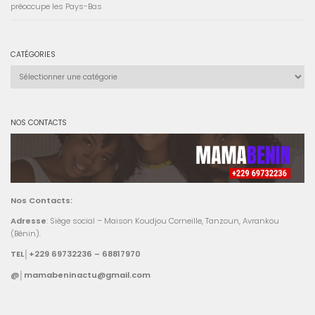
préoccupe les Pays-Bas
CATÉGORIES
Catégories
NOS CONTACTS
Nos Contacts:
Adresse
: Siège social – Maison Koudjou Corneille, Tanzoun, Avrankou
(Bénin).
TEL│+229 69732236 – 68817970
@│mamabeninactu@gmail.com