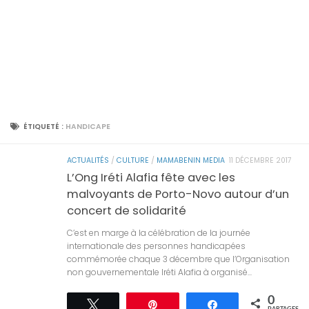
ÉTIQUETÉ :
HANDICAPE
ACTUALITÉS
/
CULTURE
/
MAMABENIN MEDIA
11 DÉCEMBRE 2017
L’Ong Iréti Alafia fête avec les
malvoyants de Porto-Novo autour d’un
concert de solidarité
C’est en marge à la célébration de la journée
internationale des personnes handicapées
commémorée chaque 3 décembre que l’Organisation
non gouvernementale Iréti Alafia à organisé...
0
Tweetez
Épingle
Partagez