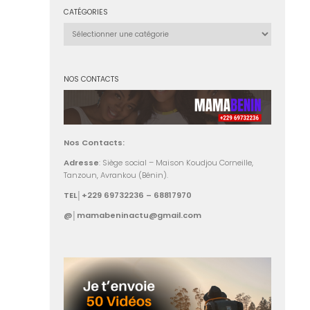
CATÉGORIES
Catégories
NOS CONTACTS
Nos Contacts:
Adresse
: Siège social – Maison Koudjou Corneille,
Tanzoun, Avrankou (Bénin).
TEL│+229 69732236 – 68817970
@│mamabeninactu@gmail.com