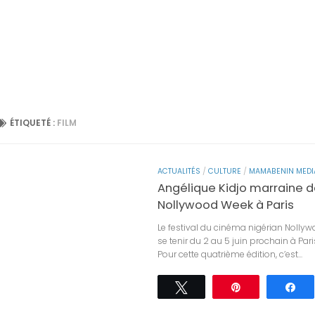
ÉTIQUETÉ :
FILM
ACTUALITÉS
/
CULTURE
/
MAMABENIN MEDI
Angélique Kidjo marraine 
Nollywood Week à Paris
Le festival du cinéma nigérian Nolly
se tenir du 2 au 5 juin prochain à Pari
Pour cette quatrième édition, c’est...
Tweetez
Épingle
Pa