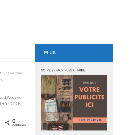
PLUS
VOTRE ESPACE PUBLICITAIRE
A
27 MAI 2016
de
wood Week va
s en France.
0
rtagez
PARTAGES