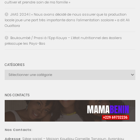
cultiver et prendre soin de ma famille »
JAAS 2024 | « Nous avons décidé de nous assurer que la production
locale joue une part très importante dans l’alimentation scolaire » a dit Ali
Ouattara
Boukoumbé / Pnasi à l’Epp Kouya – L’état nutritionnel des écoliers
préoccupe les Pays-Bas
CATÉGORIES
Catégories
NOS CONTACTS
Nos Contacts:
Adresse
: Siège social – Maison Koudjou Corneille, Tanzoun, Avrankou