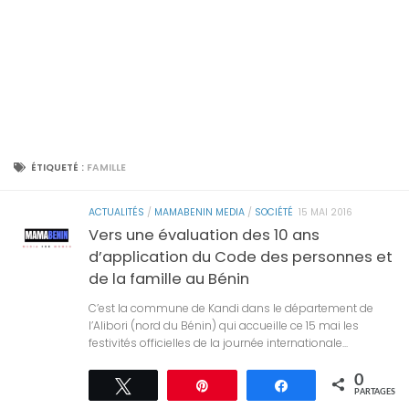
ÉTIQUETÉ :
FAMILLE
ACTUALITÉS
/
MAMABENIN MEDIA
/
SOCIÉTÉ
15 MAI 2016
Vers une évaluation des 10 ans
d’application du Code des personnes et
de la famille au Bénin
C’est la commune de Kandi dans le département de
l’Alibori (nord du Bénin) qui accueille ce 15 mai les
festivités officielles de la journée internationale...
0
Tweetez
Épingle
Partagez
PARTAGES