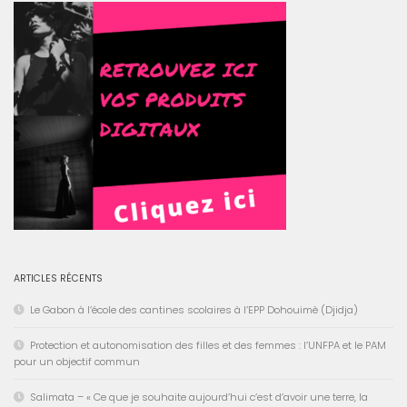
ARTICLES RÉCENTS
Le Gabon à l’école des cantines scolaires à l’EPP Dohouimè (Djidja)
Protection et autonomisation des filles et des femmes : l’UNFPA et le PAM
pour un objectif commun
Salimata – « Ce que je souhaite aujourd’hui c’est d’avoir une terre, la