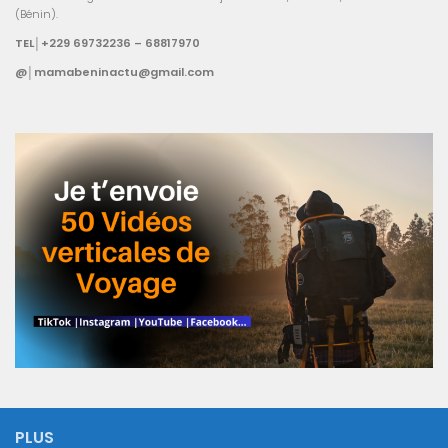
(Bénin).
TEL│+229 69732236 – 68817970
@│mamabeninactu@gmail.com
PLUS