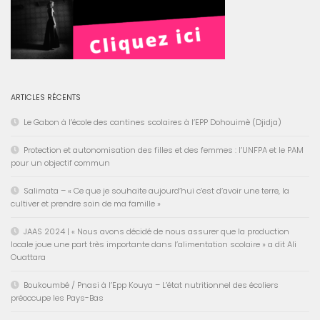
ARTICLES RÉCENTS
Le Gabon à l’école des cantines scolaires à l’EPP Dohouimè (Djidja)
Protection et autonomisation des filles et des femmes : l’UNFPA et le PAM
pour un objectif commun
Salimata – « Ce que je souhaite aujourd’hui c’est d’avoir une terre, la
cultiver et prendre soin de ma famille »
JAAS 2024 | « Nous avons décidé de nous assurer que la production
locale joue une part très importante dans l’alimentation scolaire » a dit Ali
Ouattara
Boukoumbé / Pnasi à l’Epp Kouya – L’état nutritionnel des écoliers
préoccupe les Pays-Bas