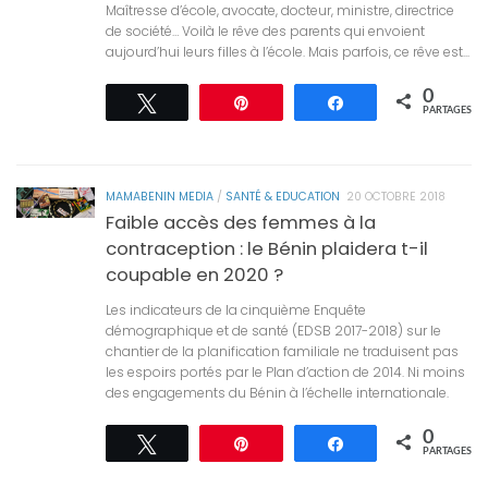
Maîtresse d’école, avocate, docteur, ministre, directrice
de société… Voilà le rêve des parents qui envoient
aujourd’hui leurs filles à l’école. Mais parfois, ce rêve est...
0
Tweetez
Épingle
Partagez
PARTAGES
MAMABENIN MEDIA
/
SANTÉ & EDUCATION
20 OCTOBRE 2018
Faible accès des femmes à la
contraception : le Bénin plaidera t-il
coupable en 2020 ?
Les indicateurs de la cinquième Enquête
démographique et de santé (EDSB 2017-2018) sur le
chantier de la planification familiale ne traduisent pas
les espoirs portés par le Plan d’action de 2014. Ni moins
des engagements du Bénin à l’échelle internationale.
0
Tweetez
Épingle
Partagez
PARTAGES