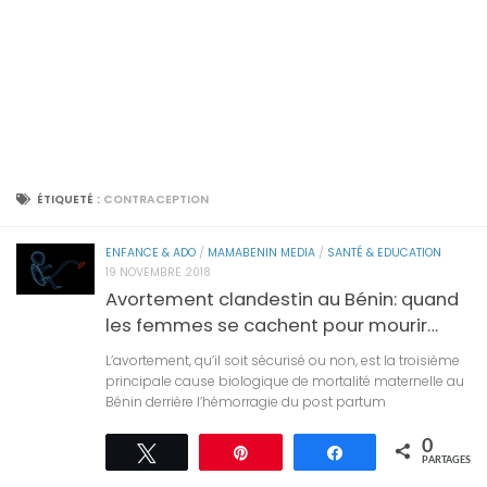
ÉTIQUETÉ :
CONTRACEPTION
ENFANCE & ADO
/
MAMABENIN MEDIA
/
SANTÉ & EDUCATION
19 NOVEMBRE 2018
Avortement clandestin au Bénin: quand
les femmes se cachent pour mourir…
L’avortement, qu’il soit sécurisé ou non, est la troisième
principale cause biologique de mortalité maternelle au
Bénin derrière l’hémorragie du post partum
0
Tweetez
Épingle
Partagez
PARTAGES