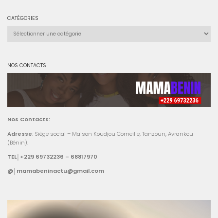
CATÉGORIES
Catégories
NOS CONTACTS
Nos Contacts:
Adresse
: Siège social – Maison Koudjou Corneille, Tanzoun, Avrankou
(Bénin).
TEL│+229 69732236 – 68817970
@│mamabeninactu@gmail.com