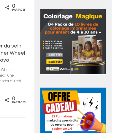
0
rtagez
PARTAGES
r du sein
Inner Wheel
Novo
r Wheel
medi une
ancer du col
0
rtagez
PARTAGES