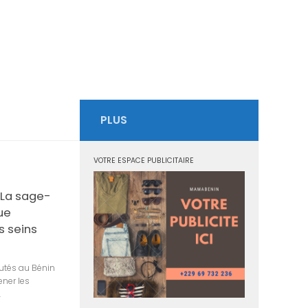
PLUS
VOTRE ESPACE PUBLICITAIRE
 La sage-
ue
s seins
tés au Bénin
ener les
.