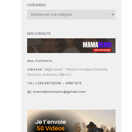
CATÉGORIES
Catégories
NOS CONTACTS
Nos Contacts:
Adresse
: Siège social – Maison Koudjou Corneille,
Tanzoun, Avrankou (Bénin).
TEL│+229 69732236 – 68817970
@│mamabeninactu@gmail.com