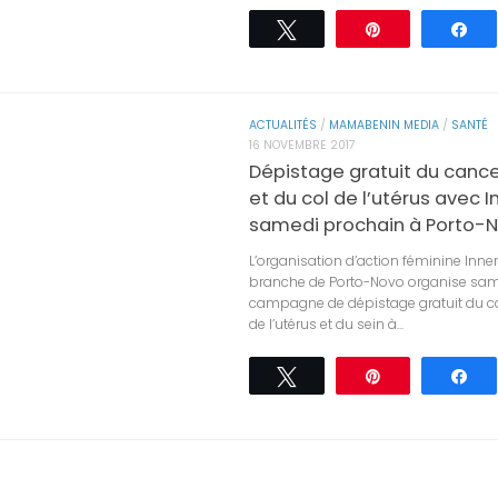
Tweetez
Épingle
Pa
ACTUALITÉS
/
MAMABENIN MEDIA
/
SANTÉ
16 NOVEMBRE 2017
Dépistage gratuit du cance
et du col de l’utérus avec 
samedi prochain à Porto-
L’organisation d’action féminine Inne
branche de Porto-Novo organise sa
campagne de dépistage gratuit du c
de l’utérus et du sein à...
Tweetez
Épingle
Pa