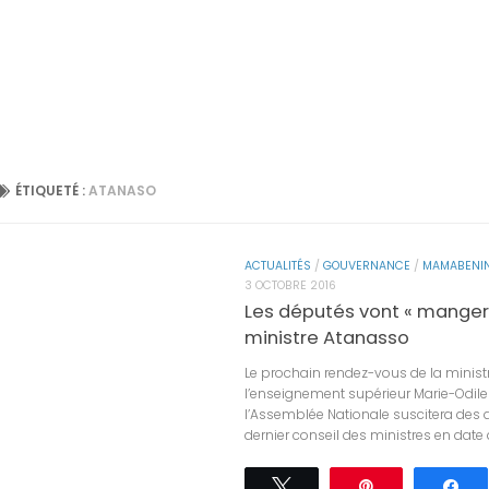
ÉTIQUETÉ :
ATANASO
ACTUALITÉS
/
GOUVERNANCE
/
MAMABENIN
3 OCTOBRE 2016
Les députés vont « manger 
ministre Atanasso
Le prochain rendez-vous de la minist
l’enseignement supérieur Marie-Odil
l’Assemblée Nationale suscitera des 
dernier conseil des ministres en date d
Tweetez
Épingle
Pa