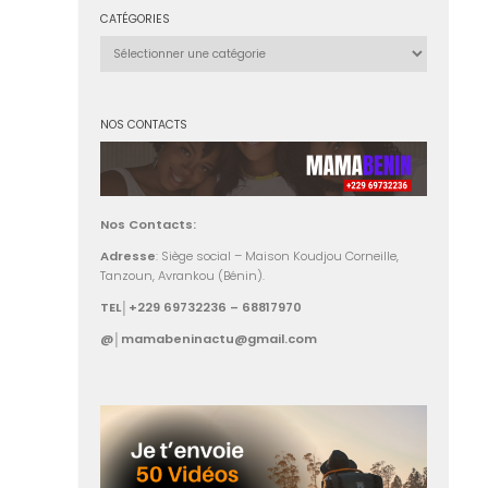
CATÉGORIES
Catégories
NOS CONTACTS
Nos Contacts:
Adresse
: Siège social – Maison Koudjou Corneille,
Tanzoun, Avrankou (Bénin).
TEL│+229 69732236 – 68817970
@│mamabeninactu@gmail.com