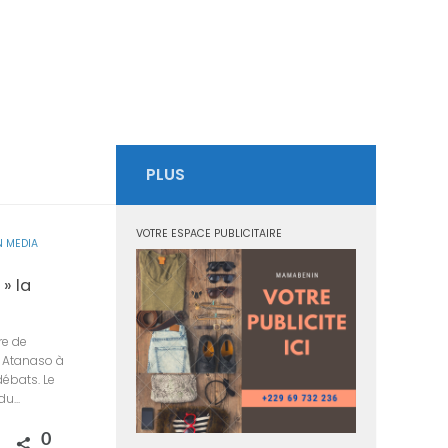
PLUS
VOTRE ESPACE PUBLICITAIRE
 MEDIA
» la
re de
e Atanaso à
débats. Le
u...
0
rtagez