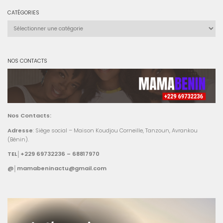
CATÉGORIES
Catégories
NOS CONTACTS
Nos Contacts:
Adresse
: Siège social – Maison Koudjou Corneille, Tanzoun, Avrankou
(Bénin).
TEL│+229 69732236 – 68817970
@│mamabeninactu@gmail.com