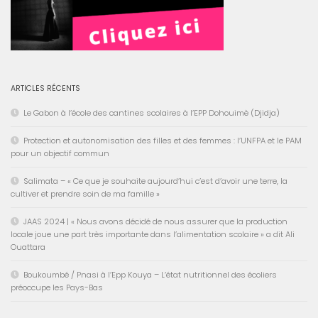
ARTICLES RÉCENTS
Le Gabon à l’école des cantines scolaires à l’EPP Dohouimè (Djidja)
Protection et autonomisation des filles et des femmes : l’UNFPA et le PAM
pour un objectif commun
Salimata – « Ce que je souhaite aujourd’hui c’est d’avoir une terre, la
cultiver et prendre soin de ma famille »
JAAS 2024 | « Nous avons décidé de nous assurer que la production
locale joue une part très importante dans l’alimentation scolaire » a dit Ali
Ouattara
Boukoumbé / Pnasi à l’Epp Kouya – L’état nutritionnel des écoliers
préoccupe les Pays-Bas