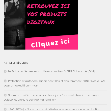
ARTICLES RÉCENTS
Le Gabon à l’école des cantines scolaires à l’EPP Dohouimè (Djidja)
Protection et autonomisation des filles et des femmes : l’UNFPA et le PAM
pour un objectif commun
Salimata – « Ce que je souhaite aujourd’hui c’est d’avoir une terre, la
cultiver et prendre soin de ma famille »
JAAS 2024 | « Nous avons décidé de nous assurer que la production