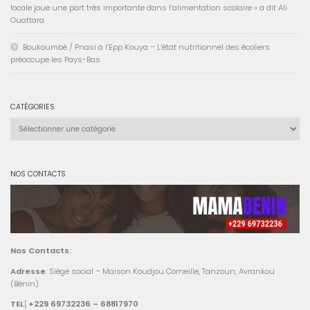
locale joue une part très importante dans l’alimentation scolaire » a dit Ali
Ouattara
Boukoumbé / Pnasi à l’Epp Kouya – L’état nutritionnel des écoliers
préoccupe les Pays-Bas
CATÉGORIES
Catégories
NOS CONTACTS
Nos Contacts:
Adresse
: Siège social – Maison Koudjou Corneille, Tanzoun, Avrankou
(Bénin).
TEL│+229 69732236 – 68817970