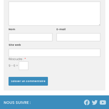
Nom
E-mail
Site web
Résoudre :
*
9 − 6 =
NOUS SUIVRE :