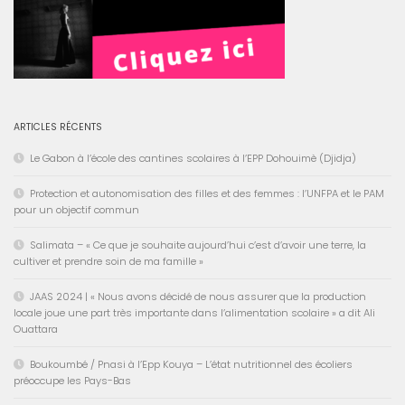
ARTICLES RÉCENTS
Le Gabon à l’école des cantines scolaires à l’EPP Dohouimè (Djidja)
Protection et autonomisation des filles et des femmes : l’UNFPA et le PAM
pour un objectif commun
Salimata – « Ce que je souhaite aujourd’hui c’est d’avoir une terre, la
cultiver et prendre soin de ma famille »
JAAS 2024 | « Nous avons décidé de nous assurer que la production
locale joue une part très importante dans l’alimentation scolaire » a dit Ali
Ouattara
Boukoumbé / Pnasi à l’Epp Kouya – L’état nutritionnel des écoliers
préoccupe les Pays-Bas