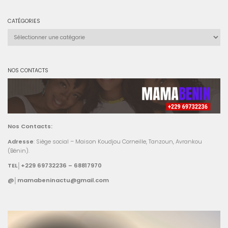
CATÉGORIES
Catégories
NOS CONTACTS
Nos Contacts:
Adresse
: Siège social – Maison Koudjou Corneille, Tanzoun, Avrankou
(Bénin).
TEL│+229 69732236 – 68817970
@│mamabeninactu@gmail.com