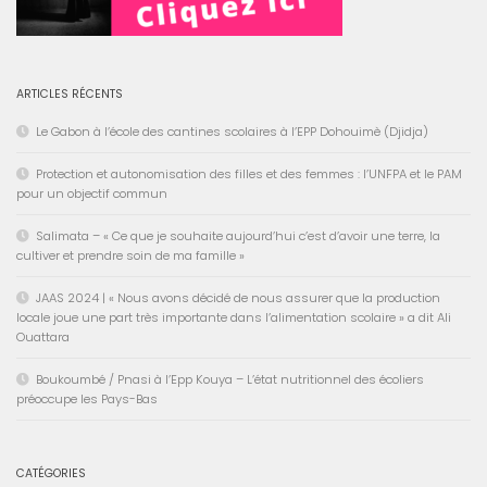
ARTICLES RÉCENTS
Le Gabon à l’école des cantines scolaires à l’EPP Dohouimè (Djidja)
Protection et autonomisation des filles et des femmes : l’UNFPA et le PAM
pour un objectif commun
Salimata – « Ce que je souhaite aujourd’hui c’est d’avoir une terre, la
cultiver et prendre soin de ma famille »
JAAS 2024 | « Nous avons décidé de nous assurer que la production
locale joue une part très importante dans l’alimentation scolaire » a dit Ali
Ouattara
Boukoumbé / Pnasi à l’Epp Kouya – L’état nutritionnel des écoliers
préoccupe les Pays-Bas
CATÉGORIES