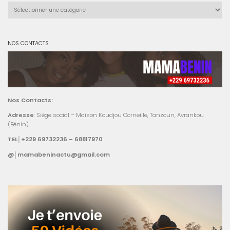
Catégories
NOS CONTACTS
Nos Contacts:
Adresse
: Siège social – Maison Koudjou Corneille, Tanzoun, Avrankou
(Bénin).
TEL│+229 69732236 – 68817970
@│mamabeninactu@gmail.com