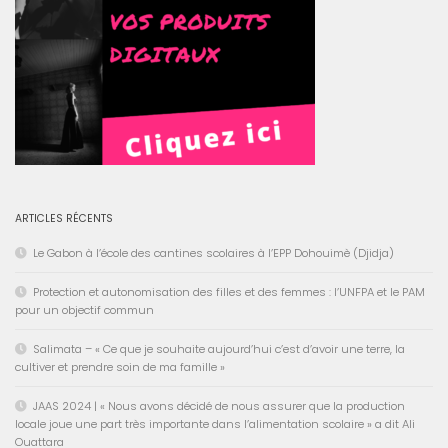
ARTICLES RÉCENTS
Le Gabon à l’école des cantines scolaires à l’EPP Dohouimè (Djidja)
Protection et autonomisation des filles et des femmes : l’UNFPA et le PAM
pour un objectif commun
Salimata – « Ce que je souhaite aujourd’hui c’est d’avoir une terre, la
cultiver et prendre soin de ma famille »
JAAS 2024 | « Nous avons décidé de nous assurer que la production
locale joue une part très importante dans l’alimentation scolaire » a dit Ali
Ouattara