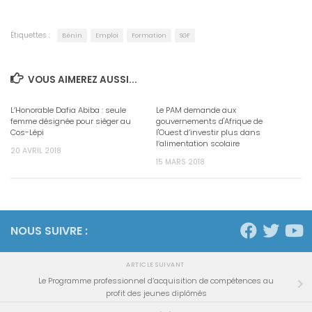
Étiquettes :
Bénin
Emploi
Formation
SGF
VOUS AIMEREZ AUSSI...
L’Honorable Dafia Abiba : seule
Le PAM demande aux
femme désignée pour siéger au
gouvernements d'Afrique de
Cos-Lépi
l'Ouest d’investir plus dans
l’alimentation scolaire
20 AVRIL 2018
15 MARS 2018
NOUS SUIVRE :
ARTICLE SUIVANT
Le Programme professionnel d’acquisition de compétences au
profit des jeunes diplômés