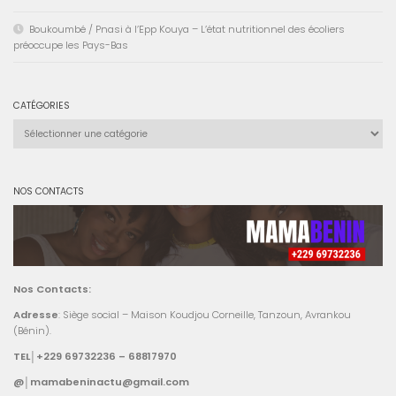
Boukoumbé / Pnasi à l’Epp Kouya – L’état nutritionnel des écoliers
préoccupe les Pays-Bas
CATÉGORIES
Catégories
NOS CONTACTS
Nos Contacts:
Adresse
: Siège social – Maison Koudjou Corneille, Tanzoun, Avrankou
(Bénin).
TEL│+229 69732236 – 68817970
@│mamabeninactu@gmail.com