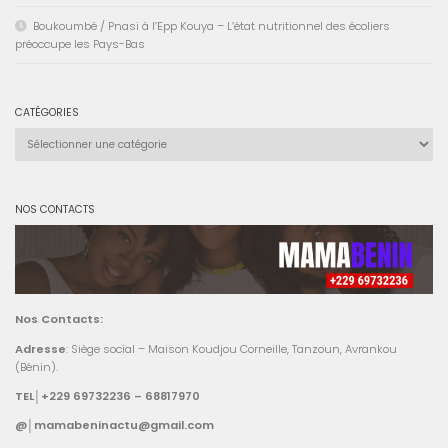
Boukoumbé / Pnasi à l’Epp Kouya – L’état nutritionnel des écoliers
préoccupe les Pays-Bas
CATÉGORIES
Catégories
NOS CONTACTS
Nos Contacts:
Adresse
: Siège social – Maison Koudjou Corneille, Tanzoun, Avrankou
(Bénin).
TEL│+229 69732236 – 68817970
@│mamabeninactu@gmail.com