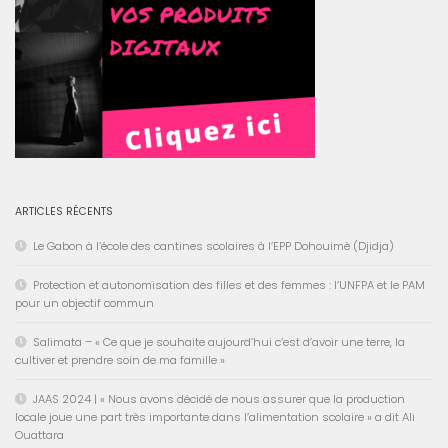
ARTICLES RÉCENTS
Le Gabon à l’école des cantines scolaires à l’EPP Dohouimè (Djidja)
Protection et autonomisation des filles et des femmes : l’UNFPA et le PAM
pour un objectif commun
Salimata – « Ce que je souhaite aujourd’hui c’est d’avoir une terre, la
cultiver et prendre soin de ma famille »
JAAS 2024 | « Nous avons décidé de nous assurer que la production
locale joue une part très importante dans l’alimentation scolaire » a dit Ali
Ouattara