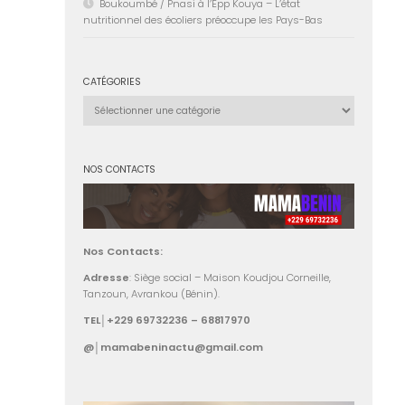
Boukoumbé / Pnasi à l’Epp Kouya – L’état
nutritionnel des écoliers préoccupe les Pays-Bas
CATÉGORIES
Catégories
NOS CONTACTS
Nos Contacts:
Adresse
: Siège social – Maison Koudjou Corneille,
Tanzoun, Avrankou (Bénin).
TEL│+229 69732236 – 68817970
@│mamabeninactu@gmail.com