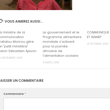
VOUS AIMEREZ AUSSI...
La ministre de la
Le gouvernement et le
COMMUNIQUE 
communication
Programme alimentaire
ET WANEP
Rafiatou Monrou gère
mondiale s’activent
21 OCTOBRE 2016
n "petit ministère"
pour la journée
selon Sébastien Ajavon
africaine de
l’alimentation scolaire
16 NOVEMBRE 2016
9 MARS 2018
LAISSER UN COMMENTAIRE
Commentaire
*