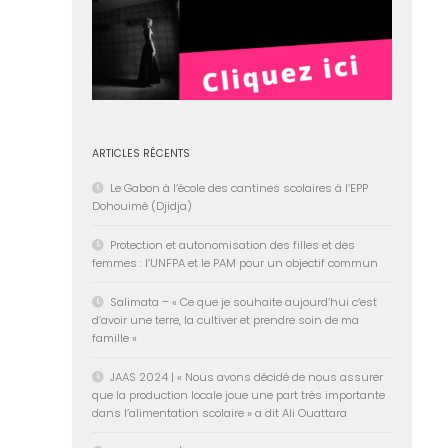
ARTICLES RÉCENTS
Le Gabon à l’école des cantines scolaires à l’EPP
Dohouimè (Djidja)
Protection et autonomisation des filles et des
femmes : l’UNFPA et le PAM pour un objectif commun
Salimata – « Ce que je souhaite aujourd’hui c’est
d’avoir une terre, la cultiver et prendre soin de ma
famille »
JAAS 2024 | « Nous avons décidé de nous assurer
que la production locale joue une part très importante
dans l’alimentation scolaire » a dit Ali Ouattara