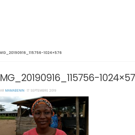
IMG_20190916_115756-1024×576
IMG_20190916_115756-1024×5
PAR
MAMABENIN
·
17 SEPTEMBRE 2019