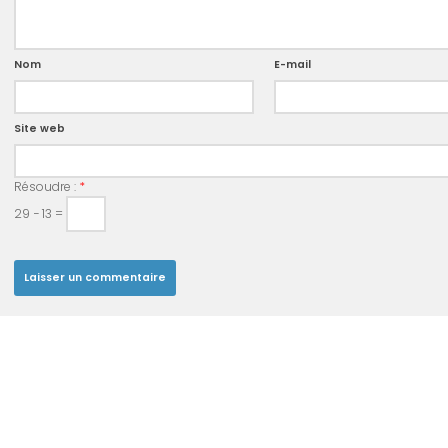
Nom
E-mail
Site web
Résoudre :
*
29 − 13 =