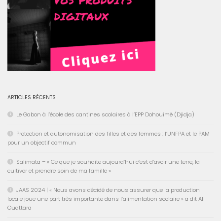
ARTICLES RÉCENTS
Le Gabon à l’école des cantines scolaires à l’EPP Dohouimè (Djidja)
Protection et autonomisation des filles et des femmes : l’UNFPA et le PAM
pour un objectif commun
Salimata – « Ce que je souhaite aujourd’hui c’est d’avoir une terre, la
cultiver et prendre soin de ma famille »
JAAS 2024 | « Nous avons décidé de nous assurer que la production
locale joue une part très importante dans l’alimentation scolaire » a dit Ali
Ouattara