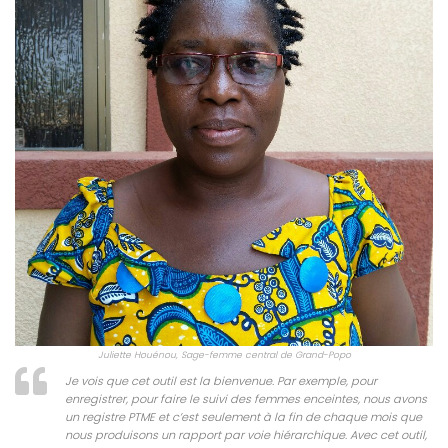
Juliette Houénou, Sage-femme central de Grand-Popo
Je vois que cet outil est la bienvenue. Par exemple, pour
enregistrer, pour faire le suivi des femmes enceintes, nous avons
un registre PTME et c’est seulement à la fin de chaque mois que
nous produisons un rapport par voie hiérarchique. Avec cet outil,