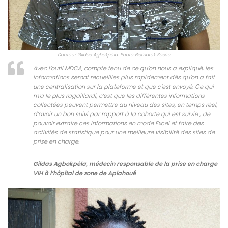
Docteur Gildas Agbokpéla. Photo Bismarck Sossa
Avec l’outil MDCA, compte tenu de ce qu’on nous a expliqué, les
informations seront recueillies plus rapidement dès qu’on a fait
une centralisation sur la plateforme et que c’est envoyé. Ce qui
m’a le plus ragaillardi, c’est que les différentes informations
collectées peuvent permettre au niveau des sites, en temps réel,
d’avoir un bon suivi par rapport à la cohorte qui est suivie ; de
pouvoir extraire ces informations en mode Excel et faire des
activités de statistique pour une meilleure visibilité des sites de
prise en charge
.
Gildas Agbokpéla, médecin responsable de la prise en charge
VIH à l’hôpital de zone de Aplahoué