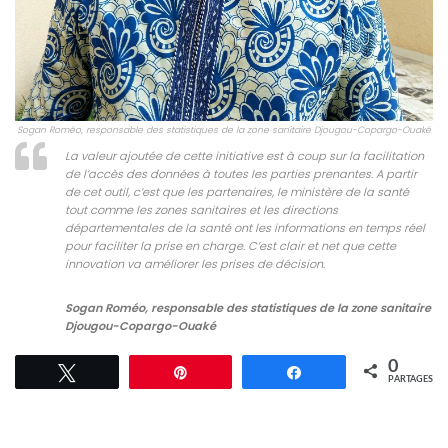
Sogan Roméo, responsable des statistiques de la zone sanitaire Djougou-Copargo-Ouaké
La valeur ajoutée de cette initiative est à coup sur la facilitation
de l’accès des données à toutes les parties prenantes. A partir
de cet outil, c’est que les partenaires, le ministère de la santé
tout comme les zones sanitaires et les directions
départementales de la santé ont les informations en temps réel
pour faciliter la prise en charge. C’est clair et net que cette
innovation va améliorer les prises de décision.
Sogan Roméo, responsable des statistiques de la zone sanitaire
Djougou-Copargo-Ouaké
0
Tweetez
Épingle
Partagez
PARTAGES