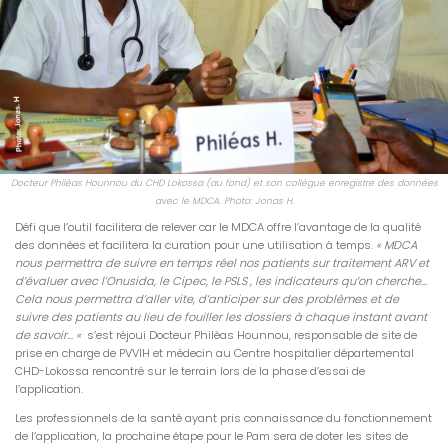
Docteur Philéas Hounnou du CHD Lokossa (au fond) et son collègue enregistre des données
avec le MDCA. Photo: Jonas H.
Défi que l’outil facilitera de relever car le MDCA offre l’avantage de la qualité
des données et facilitera la curation pour une utilisation à temps.
« MDCA
nous permettra de suivre en temps réel nos patients sur traitement ARV et
d’évaluer avec l’Onusida, le Cipec, le PSLS , les indicateurs qu’on cherche…
Cela nous permettra d’aller vite, d’anticiper sur des problèmes et de
suivre des patients au lieu de fouiller les dossiers à chaque instant avant
de savoir…
«
s’est réjoui Docteur Philéas Hounnou, responsable de site de
prise en charge de PVVIH et médecin au Centre hospitalier départemental
CHD-Lokossa rencontré sur le terrain lors de la phase d’essai de
l’application.
Les professionnels de la santé ayant pris connaissance du fonctionnement
de l’application, la prochaine étape pour le Pam sera de doter les sites de