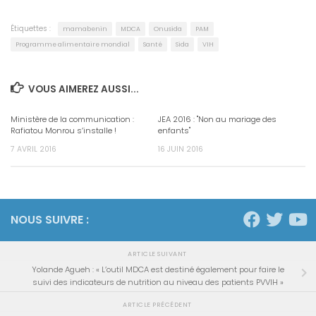
Étiquettes :
mamabenin
MDCA
Onusida
PAM
Programme alimentaire mondial
Santé
Sida
VIH
VOUS AIMEREZ AUSSI...
Ministère de la communication :
JEA 2016 : "Non au mariage des
Rafiatou Monrou s’installe !
enfants"
7 AVRIL 2016
16 JUIN 2016
NOUS SUIVRE :
ARTICLE SUIVANT
Yolande Agueh : « L’outil MDCA est destiné également pour faire le
suivi des indicateurs de nutrition au niveau des patients PVVIH »
ARTICLE PRÉCÉDENT