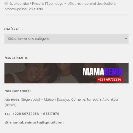
Boukoumbé / Pnasi à l’Epp Kouya – L’état nutritionnel des écoliers
préoccupe les Pays-Bas
CATÉGORIES
Catégories
NOS CONTACTS
Nos Contacts:
Adresse
: Siège social – Maison Koudjou Corneille, Tanzoun, Avrankou
(Bénin).
TEL│+229 69732236 – 68817970
@│mamabeninactu@gmail.com