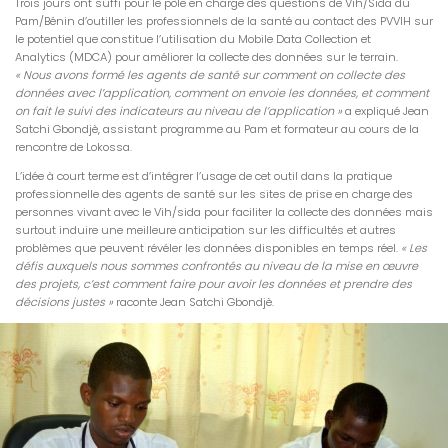
Trois jours ont suffi pour le pôle en charge des questions de Vih/Sida du
Pam/Bénin d’outiller les professionnels de la santé au contact des PVVIH sur
le potentiel que constitue l’utilisation du Mobile Data Collection et
Analytics (MDCA) pour améliorer la collecte des données sur le terrain.
«
Nous avons formé les agents de santé sur comment on collecte des
données avec l’application, comment on envoie les données, et comment
on fait le suivi des indicateurs au niveau de l’application »
a expliqué Jean
Satchi Gbondjè, assistant programme au Pam et formateur au cours de la
rencontre de Lokossa.
L’idée à court terme est d’intégrer l’usage de cet outil dans la pratique
professionnelle des agents de santé sur les sites de prise en charge des
personnes vivant avec le Vih/sida pour faciliter la collecte des données mais
surtout induire une meilleure anticipation sur les difficultés et autres
problèmes que peuvent révéler les données disponibles en temps réel.
«
Les
défis auxquels nous sommes confrontés au niveau de la mise en œuvre
des projets, c’est comment faire pour avoir les données et prendre des
décisions justes »
raconte Jean Satchi Gbondjè.