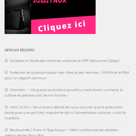
ARTICLES RÉCENTS
Le Gabon à l’école des cantines scolaires à l’EPP Dohouimè (Djidja)
Protection et autonomisation des filles et des femmes : l’UNFPA et le PAM
pour un objectif commun
Salimata – « Ce que je souhaite aujourd’hui c’est d’avoir une terre, la
cultiver et prendre soin de ma famille »
JAAS 2024 | « Nous avons décidé de nous assurer que la production
locale joue une part très importante dans l’alimentation scolaire » a dit Ali
Ouattara
Boukoumbé / Pnasi à l’Epp Kouya – L’état nutritionnel des écoliers
préoccupe les Pays-Bas