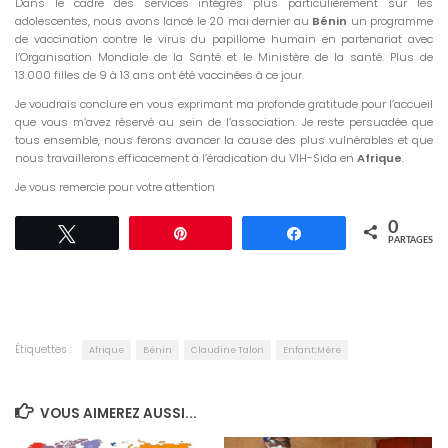
Dans le cadre des services intégrés plus particulièrement sur les
adolescentes, nous avons lancé le 20 mai dernier au
Bénin
un programme
de vaccination contre le virus du papillome humain en partenariat avec
l’Organisation Mondiale de la Santé et le Ministère de la santé. Plus de
13.000 filles de 9 à 13 ans ont été vaccinées à ce jour.
Je voudrais conclure en vous exprimant ma profonde gratitude pour l’accueil
que vous m’avez réservé au sein de l’association. Je reste persuadée que
tous ensemble, nous ferons avancer la cause des plus vulnérables et que
nous travaillerons efficacement à l’éradication du VIH-Sida en
Afrique
.
Je vous remercie pour votre attention
0
Tweetez
Épingle
Partagez
PARTAGES
Étiquettes :
Afrique
Bénin
Claudine Talon
Enfant;Mère
VOUS AIMEREZ AUSSI...