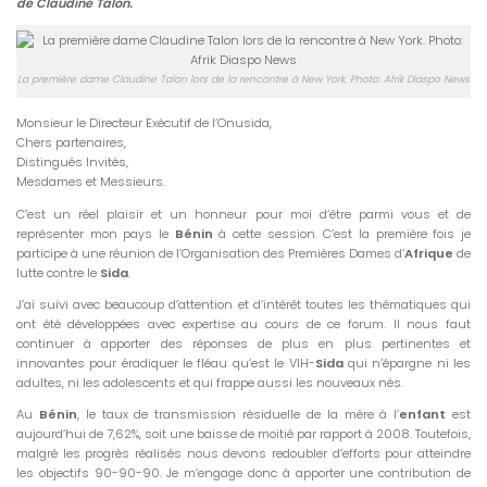
de Claudine Talon.
La première dame Claudine Talon lors de la rencontre à New York. Photo: Afrik Diaspo News
Monsieur le Directeur Exécutif de l’Onusida,
Chers partenaires,
Distingués Invités,
Mesdames et Messieurs.
C’est un réel plaisir et un honneur pour moi d’être parmi vous et de
représenter mon pays le
Bénin
à cette session. C’est la première fois je
participe à une réunion de l’Organisation des Premières Dames d’
Afrique
de
lutte contre le
Sida
.
J’ai suivi avec beaucoup d’attention et d’intérêt toutes les thématiques qui
ont été développées avec expertise au cours de ce forum. Il nous faut
continuer à apporter des réponses de plus en plus pertinentes et
innovantes pour éradiquer le fléau qu’est le VIH-
Sida
qui n’épargne ni les
adultes, ni les adolescents et qui frappe aussi les nouveaux nés.
Au
Bénin
, le taux de transmission résiduelle de la mère à l’
enfant
est
aujourd’hui de 7,62%, soit une baisse de moitié par rapport à 2008. Toutefois,
malgré les progrès réalisés nous devons redoubler d’efforts pour atteindre
les objectifs 90-90-90. Je m’engage donc à apporter une contribution de