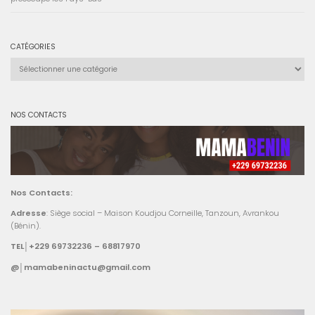
CATÉGORIES
Catégories
NOS CONTACTS
Nos Contacts:
Adresse
: Siège social – Maison Koudjou Corneille, Tanzoun, Avrankou
(Bénin).
TEL│+229 69732236 – 68817970
@│mamabeninactu@gmail.com