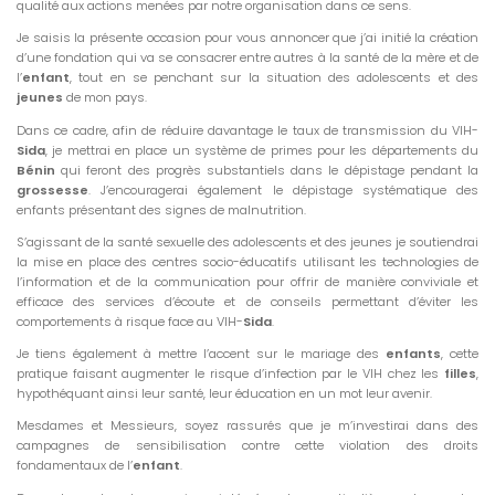
qualité aux actions menées par notre organisation dans ce sens.
Je saisis la présente occasion pour vous annoncer que j’ai initié la création
d’une fondation qui va se consacrer entre autres à la santé de la mère et de
l’
enfant
, tout en se penchant sur la situation des adolescents et des
jeunes
de mon pays.
Dans ce cadre, afin de réduire davantage le taux de transmission du VIH-
Sida
, je mettrai en place un système de primes pour les départements du
Bénin
qui feront des progrès substantiels dans le dépistage pendant la
grossesse
. J’encouragerai également le dépistage systématique des
enfants présentant des signes de malnutrition.
S’agissant de la santé sexuelle des adolescents et des jeunes je soutiendrai
la mise en place des centres socio-éducatifs utilisant les technologies de
l’information et de la communication pour offrir de manière conviviale et
efficace des services d’écoute et de conseils permettant d’éviter les
comportements à risque face au VIH-
Sida
.
Je tiens également à mettre l’accent sur le mariage des
enfants
, cette
pratique faisant augmenter le risque d’infection par le VIH chez les
filles
,
hypothéquant ainsi leur santé, leur éducation en un mot leur avenir.
Mesdames et Messieurs, soyez rassurés que je m’investirai dans des
campagnes de sensibilisation contre cette violation des droits
fondamentaux de l’
enfant
.