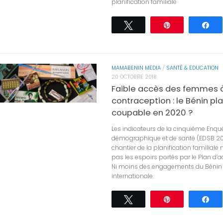
planification familiale
Tweetez
Épingle
Pa
MAMABENIN MEDIA
/
SANTÉ & EDUCATION
20 OCTOBRE 2018
Faible accès des femmes à
contraception : le Bénin pla
coupable en 2020 ?
Les indicateurs de la cinquième Enqu
démographique et de santé (EDSB 201
chantier de la planification familiale 
pas les espoirs portés par le Plan d’a
Ni moins des engagements du Bénin à
internationale.
Tweetez
Épingle
Pa