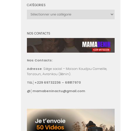
CATÉGORIES
Catégories
NOS CONTACTS
Nos Contacts:
Adresse
: Siège social – Maison Koudjou Corneille,
Tanzoun, Avrankou (Bénin).
TEL│+229 69732236 – 68817970
@│mamabeninactu@gmail.com