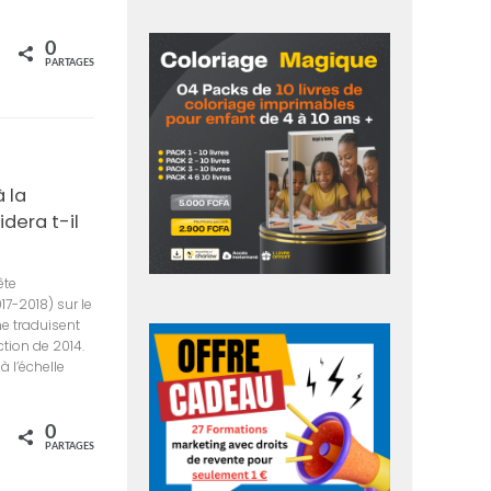
0
rtagez
PARTAGES
 la
idera t-il
ête
7-2018) sur le
ne traduisent
ction de 2014.
 l’échelle
0
rtagez
PARTAGES