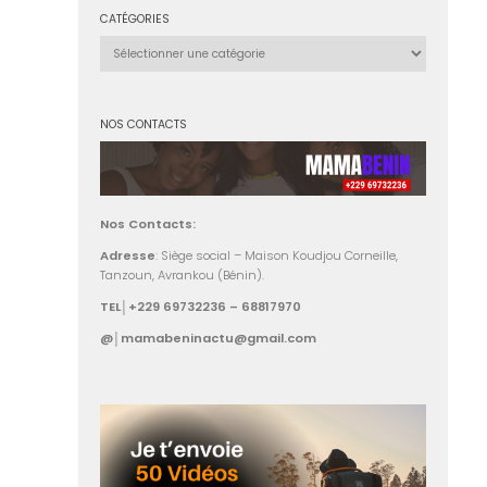
CATÉGORIES
Catégories
NOS CONTACTS
Nos Contacts:
Adresse
: Siège social – Maison Koudjou Corneille,
Tanzoun, Avrankou (Bénin).
TEL│+229 69732236 – 68817970
@│mamabeninactu@gmail.com