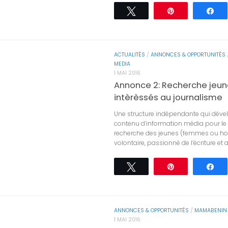
Tweetez
Épingle
Pa
ACTUALITÉS
/
ANNONCES & OPPORTUNITÉS
MEDIA
1 MAI 2016
Annonce 2: Recherche jeu
intèrèssés au journalisme
Une structure indépendante qui dév
contenu d’information média pour l
recherche des jeunes (femmes ou 
volontaire, passionné de l’écriture et ay
Tweetez
Épingle
Pa
ANNONCES & OPPORTUNITÉS
/
MAMABENIN 
1 MAI 2016