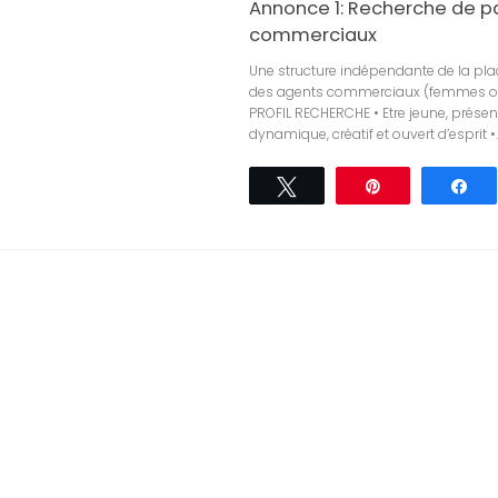
Annonce 1: Recherche de p
commerciaux
Une structure indépendante de la pla
des agents commerciaux (femmes 
PROFIL RECHERCHE • Etre jeune, présen
dynamique, créatif et ouvert d’esprit •..
Tweetez
Épingle
Pa