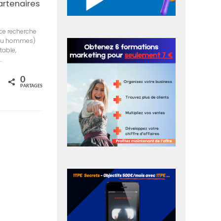
artenaires
ce recherche
ou hommes)
table,
.
0
rtagez
PARTAGES