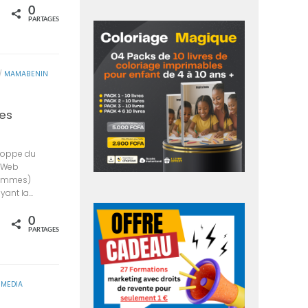
0
rtagez
PARTAGES
/
MAMABENIN
nes
eloppe du
e Web
hommes)
ant la...
0
rtagez
PARTAGES
MEDIA