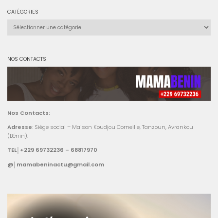
CATÉGORIES
Catégories
NOS CONTACTS
Nos Contacts:
Adresse
: Siège social – Maison Koudjou Corneille, Tanzoun, Avrankou
(Bénin).
TEL│+229 69732236 – 68817970
@│mamabeninactu@gmail.com