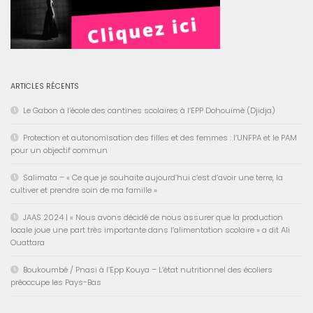
ARTICLES RÉCENTS
Le Gabon à l’école des cantines scolaires à l’EPP Dohouimè (Djidja)
Protection et autonomisation des filles et des femmes : l’UNFPA et le PAM
pour un objectif commun
Salimata – « Ce que je souhaite aujourd’hui c’est d’avoir une terre, la
cultiver et prendre soin de ma famille »
JAAS 2024 | « Nous avons décidé de nous assurer que la production
locale joue une part très importante dans l’alimentation scolaire » a dit Ali
Ouattara
Boukoumbé / Pnasi à l’Epp Kouya – L’état nutritionnel des écoliers
préoccupe les Pays-Bas