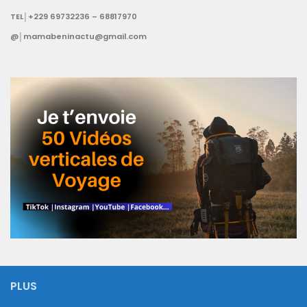
TEL│+229 69732236 – 68817970
@│mamabeninactu@gmail.com
PLUS