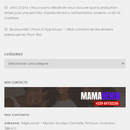
JAAS 2024 | « Nous avons décidé de nous assurer que la production
locale joue une part très importante dans l’alimentation scolaire » a dit Ali
Ouattara
Boukoumbé / Pnasi à l’Epp Kouya – L’état nutritionnel des écoliers
préoccupe les Pays-Bas
CATÉGORIES
Catégories
NOS CONTACTS
Nos Contacts:
Adresse
: Siège social – Maison Koudjou Corneille, Tanzoun, Avrankou
(Bénin).