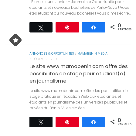
Plume Jeune Junior – Journaliste Opportunité pour
étudiants et nouveaux bacheliers de Porto-Novo ! Vous
êtes étudiant ou nouveau bachelier ! Vous aimez écrire...
0
Tweetez
Épingle
Partagez
PARTAGES
ANNONCES & OPPORTUNITÉS
/
MAMABENIN MEDIA
6 DÉCEMBRE 2017
Le site www.mamabenin.com offre des
possibilités de stage pour étudiant(e)
en journalisme
Le site www.mamabenin.com offre des possibilités de
stage pratique en rédaction Web aux étudiantes et
étudiants en journalisme des universités publiques et
privées du Bénin. Villes ciblées...
0
Tweetez
Épingle
Partagez
PARTAGES