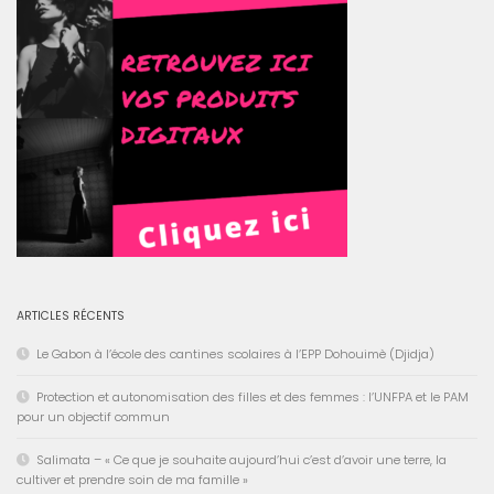
ARTICLES RÉCENTS
Le Gabon à l’école des cantines scolaires à l’EPP Dohouimè (Djidja)
Protection et autonomisation des filles et des femmes : l’UNFPA et le PAM
pour un objectif commun
Salimata – « Ce que je souhaite aujourd’hui c’est d’avoir une terre, la
cultiver et prendre soin de ma famille »