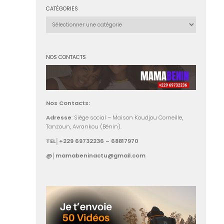
CATÉGORIES
Catégories
NOS CONTACTS
Nos Contacts:
Adresse
: Siège social – Maison Koudjou Corneille,
Tanzoun, Avrankou (Bénin).
TEL│+229 69732236 – 68817970
@│mamabeninactu@gmail.com