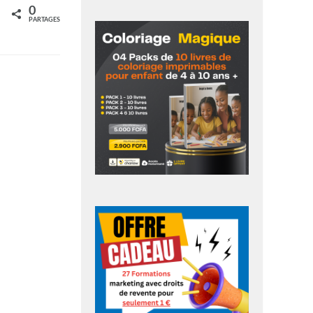
0
rtagez
PARTAGES