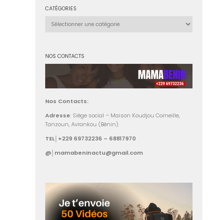
CATÉGORIES
Catégories
NOS CONTACTS
Nos Contacts:
Adresse
: Siège social – Maison Koudjou Corneille,
Tanzoun, Avrankou (Bénin).
TEL│+229 69732236 – 68817970
@│mamabeninactu@gmail.com