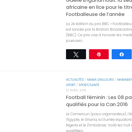
Gaelle Enganamouit: la seu
africaine en lice pour le tit
Footballeuse de l’année
La 2e édition du prix BBC « Footballeu
est lancée par la Bristish Broadcasti
(BBC). Ce prix vise à honorer les meil
joueuses...
Tweetez
Épingle
Pa
ACTUALITÉS
/
MAMA D'AILLEURS
/
MAMABEN
SPORT
/
SPORT/SANTÉ
13 AVRIL 2016
Football féminin : Les 08 p
qualifiés pour la Can 2016
Le Cameroun (pays organisateur), l’A
l’Egypte, le Ghana, la Guinée équatorial
Nigeria et le Zimbabwe. Voilà les huit
qualifiées...