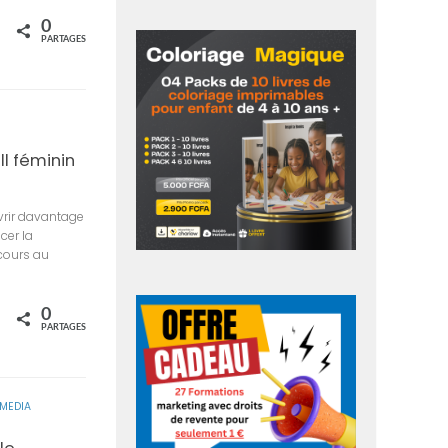
0
rtagez
PARTAGES
ll féminin
uvrir davantage
cer la
 cours au
0
rtagez
PARTAGES
MEDIA