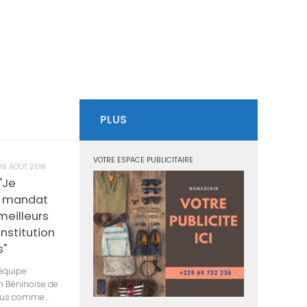
PLUS
VOTRE ESPACE PUBLICITAIRE
30 AOÛT 2018
"Je
n mandat
eilleurs
institution
s"
 équipe
on Béninoise de
cus comme...