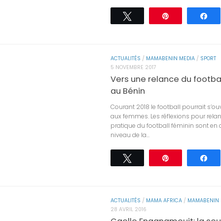
Tweetez
Épingle
Pa
ACTUALITÉS
/
MAMABENIN MEDIA
/
SPORT
5 NOVEMBRE 2017
Vers une relance du footba
au Bénin
Courant 2018 le football pourrait s’o
aux femmes. Les réflexions pour relan
pratique du football féminin sont en
niveau de la...
Tweetez
Épingle
Pa
ACTUALITÉS
/
MAMA AFRICA
/
MAMABENIN 
28 AVRIL 2016