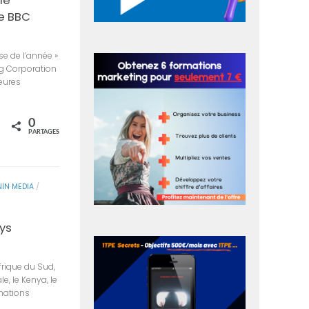
le
re BBC
se de l’année »
ng Corporation
leures
0
rtagez
PARTAGES
IN MEDIA
/
ays
frique du Sud,
e, le Kenya, le
 nations