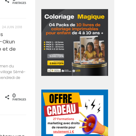
rtagez
PARTAGES
24 JUIN 2018
es
è-Okun
e et de
xamen du
u village Sèmè-
 vendredi de
0
rtagez
PARTAGES