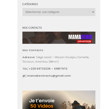
CATÉGORIES
Catégories
NOS CONTACTS
Nos Contacts:
Adresse
: Siège social – Maison Koudjou Corneille,
Tanzoun, Avrankou (Bénin).
TEL│+229 69732236 – 68817970
@│mamabeninactu@gmail.com