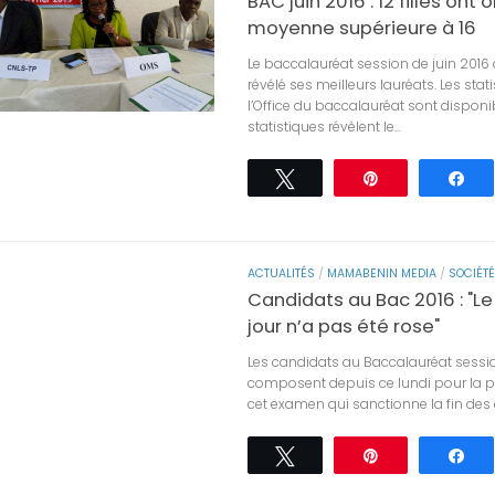
BAC juin 2016 : 12 filles ont
moyenne supérieure à 16
Le baccalauréat session de juin 2016
révélé ses meilleurs lauréats. Les stat
l’Office du baccalauréat sont disponi
statistiques révèlent le...
Tweetez
Épingle
Pa
ACTUALITÉS
/
MAMABENIN MEDIA
/
SOCIÉTÉ
Candidats au Bac 2016 : "L
jour n’a pas été rose"
Les candidats au Baccalauréat sessio
composent depuis ce lundi pour la p
cet examen qui sanctionne la fin des é
Tweetez
Épingle
Pa