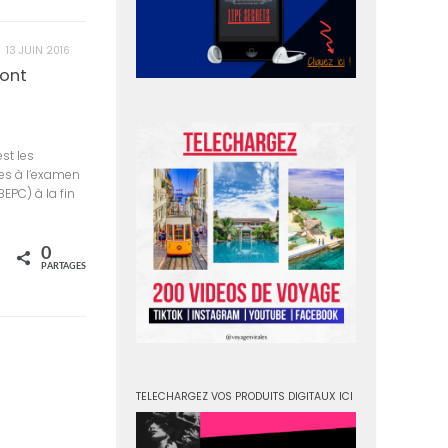
13 JUIN 2016
sont
st les
es à l’examen
EPC) à la fin
0
rtagez
PARTAGES
TELECHARGEZ VOS PRODUITS DIGITAUX ICI