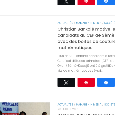
Tweetez
Épingle
Pa
ACTUALITÉS
/
MAMABENIN MEDIA
/
SOCIÉTÉ
Christian Bankolé motive l
candidats au CEP de Sèm
avec des boites de coutur
mathématiques
Plus de 200 enfants candidats à l’e
Certificat d’études primaires (CEP) d
Okun (Sèmè-Kpodji) ont été gratifiés
kits de mathématiques (vrai...
Tweetez
Épingle
Pa
ACTUALITÉS
/
MAMABENIN MEDIA
/
SOCIÉTÉ
26 JUILLET 2016