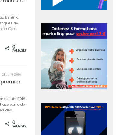
 obtenu une
 au Bénin a
istiques de
bles. Ces
0
rtagez
PARTAGES
21 JUIN 2016
e premier
n de juin 2016
hase écrite de
tudes...
0
rtagez
PARTAGES