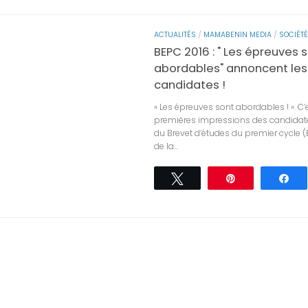
ACTUALITÉS
/
MAMABENIN MEDIA
/
SOCIÉTÉ
BEPC 2016 : " Les épreuves 
abordables" annoncent les
candidates !
« Les épreuves sont abordables ! ». C’e
premières impressions des candidat
du Brevet d’études du premier cycle (B
de la...
Tweetez
Épingle
Pa