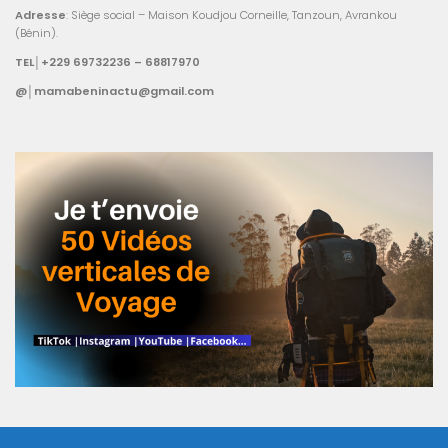
Adresse
: Siège social – Maison Koudjou Corneille, Tanzoun, Avrankou
(Bénin).
TEL│+229 69732236 – 68817970
@│mamabeninactu@gmail.com