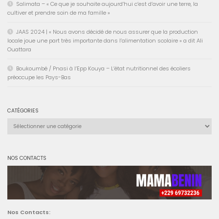
Salimata – « Ce que je souhaite aujourd’hui c’est d’avoir une terre, la
cultiver et prendre soin de ma famille »
JAAS 2024 | « Nous avons décidé de nous assurer que la production
locale joue une part très importante dans l’alimentation scolaire » a dit Ali
Ouattara
Boukoumbé / Pnasi à l’Epp Kouya – L’état nutritionnel des écoliers
préoccupe les Pays-Bas
CATÉGORIES
Catégories
NOS CONTACTS
Nos Contacts: