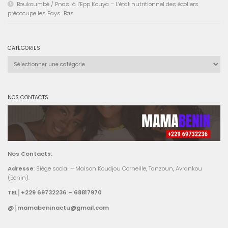
Boukoumbé / Pnasi à l’Epp Kouya – L’état nutritionnel des écoliers
préoccupe les Pays-Bas
CATÉGORIES
Catégories
NOS CONTACTS
Nos Contacts:
Adresse
: Siège social – Maison Koudjou Corneille, Tanzoun, Avrankou
(Bénin).
TEL│+229 69732236 – 68817970
@│mamabeninactu@gmail.com