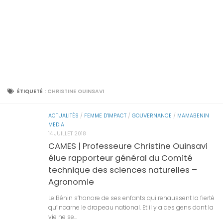
ÉTIQUETÉ :
CHRISTINE OUINSAVI
ACTUALITÉS
/
FEMME D'IMPACT
/
GOUVERNANCE
/
MAMABENIN
MEDIA
14 JUILLET 2018
CAMES | Professeure Christine Ouinsavi
élue rapporteur général du Comité
technique des sciences naturelles –
Agronomie
Le Bénin s’honore de ses enfants qui rehaussent la fierté
qu’incarne le drapeau national. Et il y a des gens dont la
vie ne se...