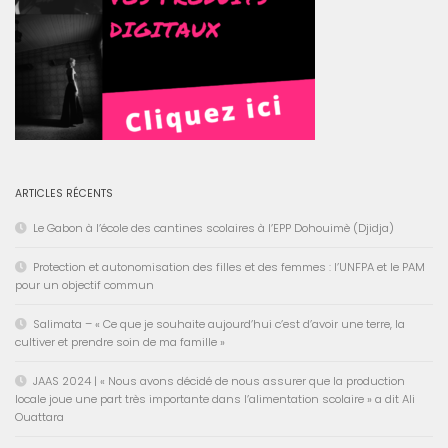
ARTICLES RÉCENTS
Le Gabon à l’école des cantines scolaires à l’EPP Dohouimè (Djidja)
Protection et autonomisation des filles et des femmes : l’UNFPA et le PAM
pour un objectif commun
Salimata – « Ce que je souhaite aujourd’hui c’est d’avoir une terre, la
cultiver et prendre soin de ma famille »
JAAS 2024 | « Nous avons décidé de nous assurer que la production
locale joue une part très importante dans l’alimentation scolaire » a dit Ali
Ouattara