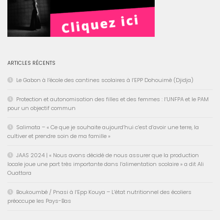
ARTICLES RÉCENTS
Le Gabon à l’école des cantines scolaires à l’EPP Dohouimè (Djidja)
Protection et autonomisation des filles et des femmes : l’UNFPA et le PAM
pour un objectif commun
Salimata – « Ce que je souhaite aujourd’hui c’est d’avoir une terre, la
cultiver et prendre soin de ma famille »
JAAS 2024 | « Nous avons décidé de nous assurer que la production
locale joue une part très importante dans l’alimentation scolaire » a dit Ali
Ouattara
Boukoumbé / Pnasi à l’Epp Kouya – L’état nutritionnel des écoliers
préoccupe les Pays-Bas