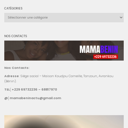
CATÉGORIES
Catégories
NOS CONTACTS
Nos Contacts:
Adresse
: Siège social – Maison Koudjou Corneille, Tanzoun, Avrankou
(Bénin).
TEL│+229 69732236 – 68817970
@│mamabeninactu@gmail.com