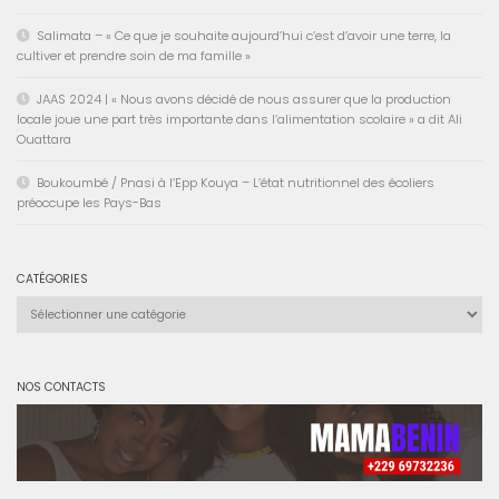
Salimata – « Ce que je souhaite aujourd’hui c’est d’avoir une terre, la
cultiver et prendre soin de ma famille »
JAAS 2024 | « Nous avons décidé de nous assurer que la production
locale joue une part très importante dans l’alimentation scolaire » a dit Ali
Ouattara
Boukoumbé / Pnasi à l’Epp Kouya – L’état nutritionnel des écoliers
préoccupe les Pays-Bas
CATÉGORIES
Catégories
NOS CONTACTS