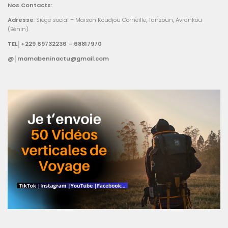
Nos Contacts:
Adresse
: Siège social – Maison Koudjou Corneille, Tanzoun, Avrankou
(Bénin).
TEL│+229 69732236 – 68817970
@│mamabeninactu@gmail.com