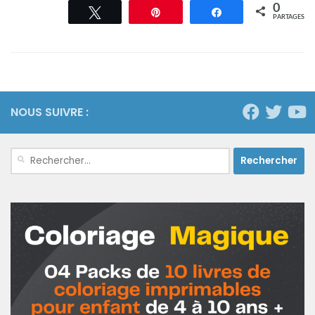
0
Tweetez
Épingle
Partagez
PARTAGES
NOUS SUIVRE :
Rechercher :